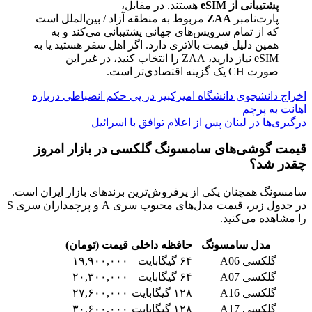
پشتیبانی از eSIM
هستند. در مقابل،
پارت‌نامبر
ZAA
مربوط به منطقه آزاد / بین‌الملل است
که از تمام سرویس‌های جهانی پشتیبانی می‌کند و به
همین دلیل قیمت بالاتری دارد. اگر اهل سفر هستید یا به
eSIM نیاز دارید، ZAA را انتخاب کنید، در غیر این
صورت CH یک گزینه اقتصادی‌تر است.
اخراج دانشجوی دانشگاه امیرکبیر در پی حکم انضباطی درباره
اهانت به پرچم
درگیری‌ها در لبنان پس از اعلام توافق با اسرائیل
قیمت گوشی‌های سامسونگ گلکسی در بازار امروز
چقدر شد؟
سامسونگ همچنان یکی از پرفروش‌ترین برندهای بازار ایران است.
در جدول زیر، قیمت مدل‌های محبوب سری A و پرچمداران سری S
را مشاهده می‌کنید.
مدل سامسونگ
حافظه داخلی
قیمت (تومان)
گلکسی A06
۶۴ گیگابایت
۱۹,۹۰۰,۰۰۰
گلکسی A07
۶۴ گیگابایت
۲۰,۳۰۰,۰۰۰
گلکسی A16
۱۲۸ گیگابایت
۲۷,۶۰۰,۰۰۰
گلکسی A17
۱۲۸ گیگابایت
۳۰,۶۰۰,۰۰۰