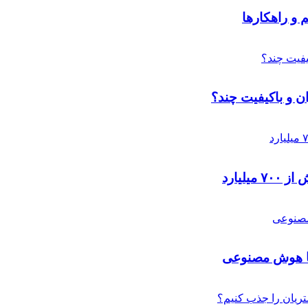
م و راهکارها
لیارد