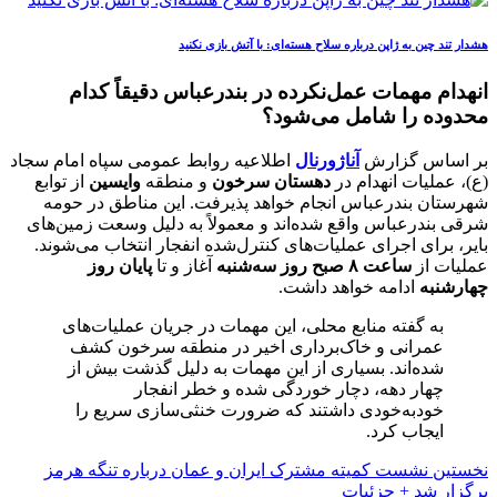
هشدار تند چین به ژاپن درباره سلاح هسته‌ای: با آتش بازی نکنید
انهدام مهمات عمل‌نکرده در بندرعباس دقیقاً کدام
محدوده را شامل می‌شود؟
بر اساس گزارش
آناژورنال
اطلاعیه روابط عمومی سپاه امام سجاد
(ع)، عملیات انهدام در
دهستان سرخون
و منطقه
وایسین
از توابع
شهرستان بندرعباس انجام خواهد پذیرفت. این مناطق در حومه
شرقی بندرعباس واقع شده‌اند و معمولاً به دلیل وسعت زمین‌های
بایر، برای اجرای عملیات‌های کنترل‌شده انفجار انتخاب می‌شوند.
عملیات از
ساعت ۸ صبح روز سه‌شنبه
آغاز و تا
پایان روز
چهارشنبه
ادامه خواهد داشت.
به گفته منابع محلی، این مهمات در جریان عملیات‌های
عمرانی و خاک‌برداری اخیر در منطقه سرخون کشف
شده‌اند. بسیاری از این مهمات به دلیل گذشت بیش از
چهار دهه، دچار خوردگی شده و خطر انفجار
خودبه‌خودی داشتند که ضرورت خنثی‌سازی سریع را
ایجاب کرد.
نخستین نشست کمیته مشترک ایران و عمان درباره تنگه هرمز
برگزار شد + جزئیات