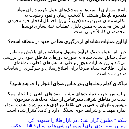
پاسخ: بسیاری از بمب‌ها و موشک‌های عمل‌نکرده دارای
مواد
منفجره ناپایدار
هستند. با گذشت زمان و نفوذ رطوبت به
مکانیسم‌های ضربه‌زننده (فیرینگ‌پین)، احتمال انفجار خودبه‌خودی
افزایش می‌یابد. به همین دلیل، عملیات خنثی‌سازی توسط
متخصصان کاملاً حیاتی است.
آیا این عملیات نشانه‌ای از درگیری نظامی جدید در منطقه است؟
خیر، این عملیات یک
فرآیند معمول و سالانه
برای پالایش مناطق
جنگی سابق است. سپاه به صورت دوره‌ای مناطق جنوبی را بررسی
می‌کند و این عملیات هیچ ارتباطی به تنش‌های فعلی منطقه‌ای
ندارد. اطلاعیه سپاه صرفاً برای اطلاع‌رسانی و جلوگیری از شایعات
صادر شده است.
ساکنان کدام محله‌های بندرعباس صدای انفجار را خواهند شنید؟
بر اساس تجربه عملیات‌های مشابه، صداهای ناشی از انفجار ممکن
است در
مناطق شرقی بندرعباس
از جمله محله‌های
سرخون،
وایسین، تازیان و حتی برخی نقاط مرکزی
شنیده شود. شدت صدا به
اندازه مهمات و شرایط جوی بستگی دارد و کاملاً کنترل‌شده است.
سکه ۴ میلیون گران شد؛ دلار بازار طلا را صعودی کرد
بهترین بسته بندی برای آبمیوه فروشی ها در سال 1405 + عکس