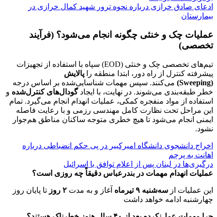
ادعای صادق خرازی درباره نحوه ترور شهید کمال خرازی در
بیمارستان
عملیات چک و خنثی چگونه انجام می‌شود؟ (فرآیند
تخصصی)
تیم‌های تخصصی چک و خنثی (EOD) سپاه با استفاده از تجهیزات
پیشرفته کنترل از راه دور، ابتدا منطقه را
پالایش
(Sweeping)
می‌کنند. سپس مهمات شناسایی‌شده بر اساس درجه
خطر طبقه‌بندی می‌شوند. در نهایت، با ایجاد
گودال‌های کنترل‌شده
و
استفاده از مواد منفجره کمکی، عملیات انهدام انجام می‌گیرد. تمام
این مراحل تحت نظارت کامل مهندسی رزمی و با رعایت فاصله
ایمنی انجام می‌شود تا هیچ خطری متوجه ساکنان مناطق هم‌جوار
نشود.
اخراج دانشجوی دانشگاه امیرکبیر در پی حکم انضباطی درباره
اهانت به پرچم
درگیری‌ها در لبنان پس از اعلام توافق با اسرائیل
عملیات انهدام مهمات در بندرعباس دقیقاً چه روزی است؟
این عملیات از
سه‌شنبه ۹ تیرماه
آغاز و به مدت
۲ روز
تا پایان روز
چهارشنبه ادامه خواهد داشت
چرا مهمات عمل‌نکرده بعد از ۴۰ سال هنوز خطرناک هستند؟