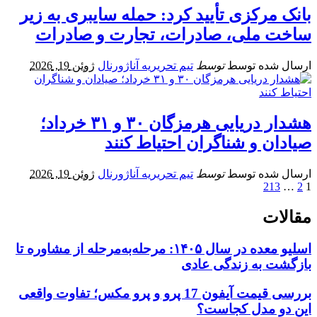
بانک مرکزی تأیید کرد: حمله سایبری به زیر
ساخت ملی، صادرات، تجارت و صادرات
ارسال شده توسط
توسط
تیم تحریریه آناژورنال
ژوئن 19, 2026
هشدار دریایی هرمزگان ۳۰ و ۳۱ خرداد؛
صیادان و شناگران احتیاط کنند
ارسال شده توسط
توسط
تیم تحریریه آناژورنال
ژوئن 19, 2026
213
…
2
1
مقالات
اسلیو معده در سال ۱۴۰۵: مرحله‌به‌مرحله از مشاوره تا
بازگشت به زندگی عادی
بررسی قیمت آیفون 17 پرو و پرو مکس؛ تفاوت واقعی
این دو مدل کجاست؟