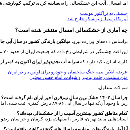
اما امسال، آنچه این خشکسالی را
بی‌سابقه
کرده،
ترکیب کم‌بارشی شد
حسینی به تراکتور پیوست
آمریکا رسماً از یونسکو خارج شد
چه آماری از خشکسالی امسال منتشر شده است؟
براساس داده‌های وزارت نیرو،
میانگین بارندگی کشور در سال آبی جاری حدود ۱۵
این افت چشمگیر در شرایطی رخ داده که جمعیت ایران از حدود ۷۰ میلیون نفر در سال ۱۳۸۶ به نزدیک ۹۰ میلیون نفر در سال ۱۴۰۴ رسیده است.
کارشناسان تأکید دارند که
سرانه آب تجدیدپذیر ایران اکنون به کمتر از ۱۰۰۰ مترمکعب در سال
عرضه آنلاین بیمه جنگ ساختمان و خودرو برای اولین بار در ایران
متن تسلیت رحلت پیامبر و شهادت امام حسن مجتبی
سوالات متداول:
چرا سال ۱۴۰۳ خشک‌ترین سال نیم‌قرن اخیر ایران نام گرفته است؟
زیرا با وجود آن‌که تنها در سال آبی ۸۶-۸۷ بارش کمتری ثبت شده، اما به دلیل رشد شدید جمعیت و کاهش منابع آبی، سرانه آب سال ۱۴۰۳ پایین‌ترین سطح ۵۷ سال گذشته است.
کدام مناطق کشور بیشترین آسیب را از خشکسالی دیده‌اند؟
استان‌هایی مانند تهران، فارس، اصفهان، یزد، کرمان و خراسان رضوی
آیا آمار بارندگی‌ها در مقایسه با سال‌های گذشته کاهش یافته است؟