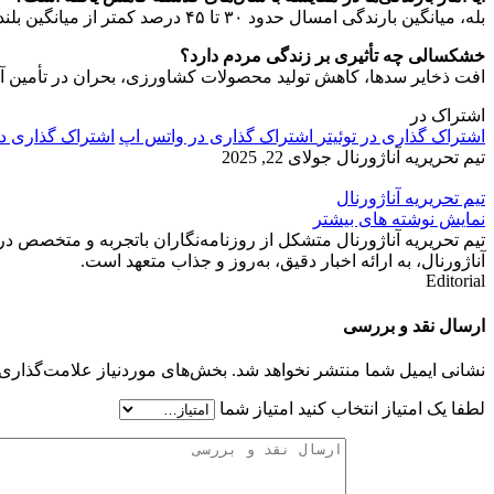
بله، میانگین بارندگی امسال حدود ۳۰ تا ۴۵ درصد کمتر از میانگین بلندمدت بوده که نگران‌کننده‌ترین کاهش در دهه‌های اخیر است.
خشکسالی چه تأثیری بر زندگی مردم دارد؟
افت ذخایر سدها، کاهش تولید محصولات کشاورزی، بحران در تأمین آب شر
اشتراک در
اشتراک گذاری در توئیتر
اشتراک گذاری در واتس اپ
اشتراک گذاری د
تیم تحریریه آناژورنال
جولای 22, 2025
تیم تحریریه آناژورنال
نمایش نوشته های بیشتر
تیم تحریریه آناژورنال متشکل از روزنامه‌نگاران باتجربه و متخصص در
آناژورنال، به ارائه اخبار دقیق، به‌روز و جذاب متعهد است.
Editorial
ارسال نقد و بررسی
نشانی ایمیل شما منتشر نخواهد شد.
بخش‌های موردنیاز علامت‌گذاری 
لطفا یک امتیاز انتخاب کنید
امتیاز شما