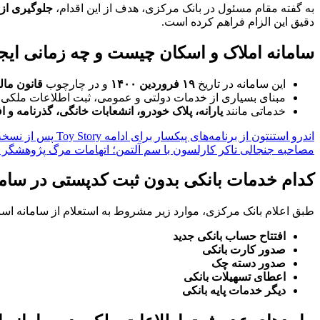
به گفته مقام مسئول در بانک مرکزی، هدف از این اقدام،
جلوگیری از 
دقیق این الزام فراهم کرده است.
سامانه املاک و اسکان چیست و چه زمانی ایج
این سامانه در تاریخ
۱۹ فروردین ۱۴۰۰
و در چارچوب
قانون مالی
مبنای بسیاری از خدمات دولتی و عمومی، ثبت اطلاعات ملکی د
خدماتی مانند
یارانه، پلاک خودرو، انشعابات خانگی، گذرنامه و 
اندرو استنتون از برنامه‌های پیکسار برای ادامه Toy Story پس از نسخه پنجم خبر داد
مصاحبه جنجالی تاکر کارلسون با سم آلتمن؛ اتهامات مرگ پژوهشگر سابق I
کدام خدمات بانکی بدون ثبت کدپستی در سامان
طبق اعلام بانک مرکزی، موارد زیر مشروط به استعلام از سامانه اس
افتتاح حساب بانکی جدید
صدور کارت بانکی
صدور دسته چک
اعطای تسهیلات بانکی
دیگر خدمات پایه بانکی