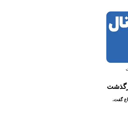
ت
 درگذشت
اع گفت.