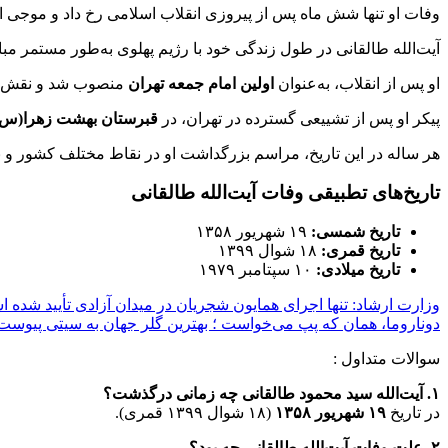
وفات او تنها شش ماه پس از پیروزی انقلاب اسلامی رخ داد و موجی از 
آیت‌الله طالقانی در طول زندگی خود با رژیم پهلوی به‌طور مستمر مبارز
او پس از انقلاب، به‌عنوان
اولین امام جمعه تهران
منصوب شد و نقش مه
پیکر او پس از تشییعی گسترده در تهران، در
قبرستان بهشت زهرا(س)
هر ساله در این تاریخ، مراسم بزرگداشت او در نقاط مختلف کشور و 
تاریخ‌های تطبیقی وفات آیت‌الله طالقانی
تاریخ شمسی:
۱۹ شهریور ۱۳۵۸
تاریخ قمری:
۱۸ شوال ۱۳۹۹
تاریخ میلادی:
۱۰ سپتامبر ۱۹۷۹
وزارت ارشاد: تنها اجرای همایون شجریان در میدان آزادی تأیید شده 
دوناروما، همان که پپ می‌خواست ؛ بهترین گلر جهان به سیتی پیوست
سوالات متداول :
۱. آیت‌الله سید محمود طالقانی چه زمانی درگذشت؟
در تاریخ
۱۹ شهریور ۱۳۵۸
(۱۸ شوال ۱۳۹۹ قمری).
۲. علت وفات آیت‌الله طالقانی چه بود؟