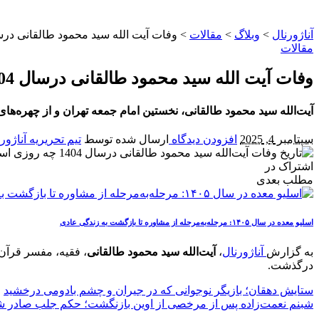
آناژورنال
>
وبلاگ
>
مقالات
>
وفات آیت‌ الله سید محمود طالقانی درسال 1404 چندشنبه و چه روز
مقالات
وفات آیت‌ الله سید محمود طالقانی درسال 1404 چندشنبه و چه روزی است؟
آیت‌الله سید محمود طالقانی، نخستین امام جمعه تهران و از چهره‌های برجسته انقلاب، در تاریخ ۱۹ شهریور ۵۸
سپتامبر 4, 2025
افزودن دیدگاه
ارسال شده توسط
تیم تحریریه آناژور
اشتراک در
مطلب بعدی
اسلیو معده در سال ۱۴۰۵: مرحله‌به‌مرحله از مشاوره تا بازگشت به زندگی عادی
به گزارش
آناژورنال
،
آیت‌الله سید محمود طالقانی
، فقیه، مفسر قرآن،
درگذشت.
ستایش دهقان؛ بازیگر نوجوانی که در جیران و چشم بادومی درخشید
شبنم نعمت‌زاده پس از مرخصی از اوین بازنگشت؛ حکم جلب صادر ش