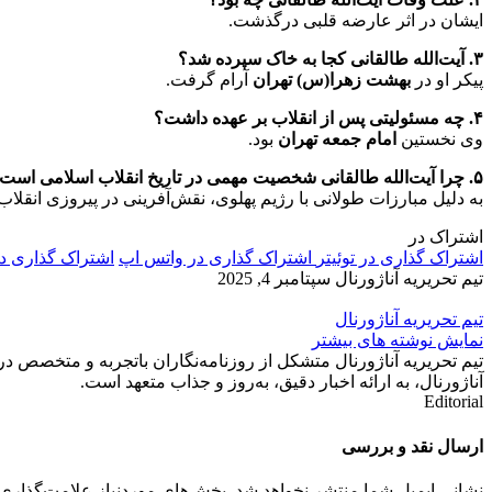
ایشان در اثر عارضه قلبی درگذشت.
۳. آیت‌الله طالقانی کجا به خاک سپرده شد؟
پیکر او در
بهشت زهرا(س) تهران
آرام گرفت.
۴. چه مسئولیتی پس از انقلاب بر عهده داشت؟
وی نخستین
امام جمعه تهران
بود.
۵. چرا آیت‌الله طالقانی شخصیت مهمی در تاریخ انقلاب اسلامی است؟
به دلیل مبارزات طولانی با رژیم پهلوی، نقش‌آفرینی در پیروزی انقل
اشتراک در
اشتراک گذاری در توئیتر
اشتراک گذاری در واتس اپ
اشتراک گذاری د
تیم تحریریه آناژورنال
سپتامبر 4, 2025
تیم تحریریه آناژورنال
نمایش نوشته های بیشتر
تیم تحریریه آناژورنال متشکل از روزنامه‌نگاران باتجربه و متخصص در
آناژورنال، به ارائه اخبار دقیق، به‌روز و جذاب متعهد است.
Editorial
ارسال نقد و بررسی
نشانی ایمیل شما منتشر نخواهد شد.
بخش‌های موردنیاز علامت‌گذاری 