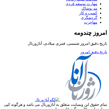
مهارت توسعه فردی
مد پوشاک
کسب و کار
گردشگری
مهاجرت
امروز چندومه
تاریخ دقیق امروز شمسی، قمری میلادی، آناژورنال
تاریخ دقیق امروز
تمام حقوق این وبسایت متعلق به آناژورنال می باشد و هرگونه کپی