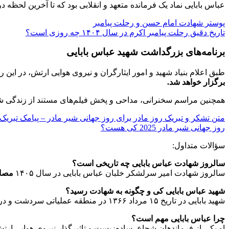
عباس بابایی نماد یک فرمانده متعهد و انقلابی بود که تا آخرین لحظه 
پوستر شهادت امام حسن و رحلت پیامبر
تاریخ دقیق رحلت پیامبر اکرم در سال ۱۴۰۴ چه روزی است؟
برنامه‌های بزرگداشت شهید عباس بابایی
طبق اعلام بنیاد شهید و امور ایثارگران و نیروی هوایی ارتش، در این ر
برگزار خواهد شد.
همچنین مراسم سخنرانی، مداحی و پخش فیلم‌های مستند از زندگی شهید
متن تشکر و تبریک روز مادر برای روز جهانی شیر مادر – پیامک تبریک
روز جهانی شیر مادر 2025 کی هست؟
سؤالات متداول:
سالروز شهادت عباس بابایی چه تاریخی است؟
سالروز شهادت امیر سرلشکر خلبان عباس بابایی در سال ۱۴۰۵
مصادف با ۱۵
شهید عباس بابایی کی و چگونه به شهادت رسید؟
شهید بابایی در تاریخ ۱۵ مرداد ۱۳۶۶ در منطقه عملیاتی سردشت و در حال انجام مأموریت هوایی
چرا عباس بابایی مهم است؟
او یکی از فرماندهان شجاع، ساده‌زیست و تاثیرگذار نیروی هوایی ا