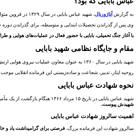
عباس بابایی که بود؟
به گزارش
آناژورنال
، شهید عباس بابایی در سال ۱۳۲۹ در قزوین متولد شد.
وی پس از گذراندن تحصیلات ابتدایی و متوسطه، برای گذراندن دوره خلبانی به آم
با آغاز جنگ تحمیلی، بابایی با حضور فعال در عملیات‌های هوایی و ط
مقام و جایگاه نظامی شهید بابایی
شهید بابایی در سال ۱۳۶۰ به عنوان معاون عملیات نیروی هوایی ارتش منصوب شد و
روحیه ایثار، تدبیر، شجاعت و ساده‌زیستی این فرمانده انقلابی موجب ش
نحوه شهادت عباس بابایی
شهید عباس بابایی در تاریخ ۱۵ مرداد ۱۳۶۶ هنگام بازگشت از یک مأموریت برون‌مرزی و در حال عبور از آسمان کشور، بر اثر اصابت گلوله ضد هوایی خودی در منطقه سردشت به
شهیدش پیوست.
اهمیت سالروز شهادت عباس بابایی
سالروز شهادت این فرمانده بزرگ،
فرصتی برای گرامیداشت یاد و خا