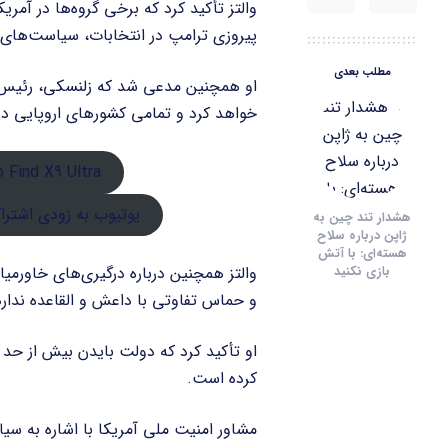
والتز تأکید کرد که برخی گروه‌ها در آمری
پیروزی ترامپ در انتخابات، سیاست‌های
مطلب بعدی
او همچنین مدعی شد که زلنسکی، رئیس‌جمه
خواهد کرد و تمامی کشورهای اروپایی د
Oppo Find X9 Ultra: باریک‌ تر از 
یوتیوب به زودی اشتراک “Premium Lite” را معرفی 
هشدار تند چین به
ژاپن درباره سلاح
هسته‌ای: با آتش
والتز همچنین درباره درگیری‌های خاورمیان
بازی نکنید
و حماس تفاوتی با داعش و القاعده ندارد و
او تأکید کرد که دولت بایدن بیش از حد ب
کرده است.
مشاور امنیت ملی آمریکا با اشاره به س