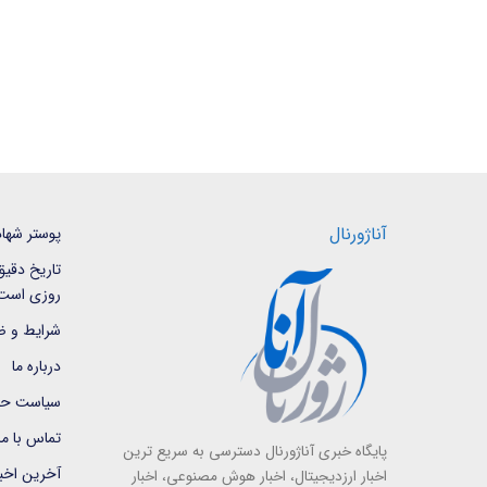
آناژورنال
پوستر شها
روزی است
شرایط و ض
درباره ما
سیاست حف
تماس با ما
پایگاه خبری آناژورنال دسترسی به سریع ترین
آخرین اخبا
اخبار ارزدیجیتال، اخبار هوش مصنوعی، اخبار