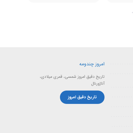
امروز چندومه
تاریخ دقیق امروز شمسی، قمری میلادی،
آناژورنال
تاریخ دقیق امروز