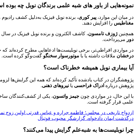
نمونه‌هایی از باور های شبه‌ علمی برندگان نوبل چه بوده 
در میان این موارد،
پیر کوری
، برنده نوبل فیزیک به‌دلیل کشف رادیوم 
مغناطیس
را افزایش دهند.
همچنین
ژوزف تامسون
، کاشف الکترون و برنده نوبل فیزیک در سال ۱۹۰۶،
دور
می‌پرداخت.
در مواردی افراطی‌تر، برخی نوبلیست‌ها ادعاهایی مطرح کرده‌اند که حتی
درخشان
ملاقات داشته یا با
موتورسوار سخنگو
گفت‌وگو کرده است.
آیا بیماری نوبل همیشه خطرناک است؟
پژوهشگران در کتاب یادشده تأکید کرده‌اند که همه این گرایش‌ها لزوما
پژوهش درباره
ادراک فراحسی
یا
نیروهای ذهنی
.
با این حال، در مواردی چون
جیمز واتسون
، یکی از کشف‌کنندگان ساختار DNA و برنده نوبل پزشکی، این گرا
علمی قرار گرفته است.
ازدواج تاریخی در مجلس؛ فاطمه جراره و عباس قدرتی اولین زوج نم
درگذشت ایمان دادخواه، گزارشگر محبوب فوتبال
چرا نوبلیست‌ها به شبه‌علم گرایش پیدا می‌کنند؟