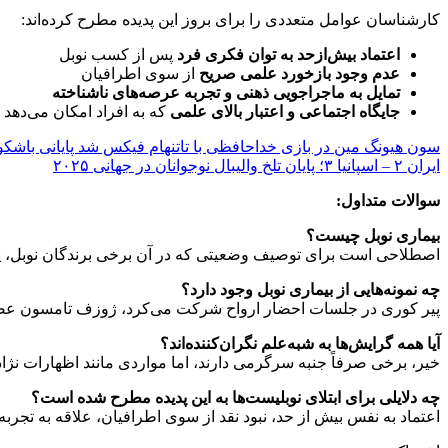
کارشناسان عوامل متعددی را برای بروز این پدیده مطرح کرده‌اند:
اعتماد بیش‌ازحد به توان فکری فرد
پس از کسب نوبل
عدم وجود بازخورد علمی صریح
از سوی اطرافیان
تمایل به ماجراجویی ذهنی و تجربه عرصه‌های ناشناخته
جایگاه اجتماعی و اعتبار بالای علمی
که به افراد امکان می‌دهد 
سون هیونگ مین در بازی خداحافظی با تاتنهام فیکس شد پایانی باشکو
ایران ۲ – اسپانیا ۳؛ پایان تلخ والیبال نوجوانان در جهانی ۲۰۲۵
سوالات متداول:
بیماری نوبل چیست؟
اصطلاحی است برای توصیف وضعیتی که در آن برخی برندگان نوبل، پس ا
چه نمونه‌هایی از بیماری نوبل وجود دارد؟
پیر کوری در جلسات احضار ارواح شرکت می‌کرد، ژوزف تامسون عضو ان
آیا همه گرایش‌ها به شبه‌علم نگران‌کننده‌اند؟
خیر، برخی صرفاً جنبه سرگرمی دارند، اما مواردی مانند اظهارات نژاد
چه دلایلی برای ابتلای نوبلیست‌ها به این پدیده مطرح شده است؟
اعتماد به نفس بیش از حد، نبود نقد از سوی اطرافیان، علاقه به تجربه 