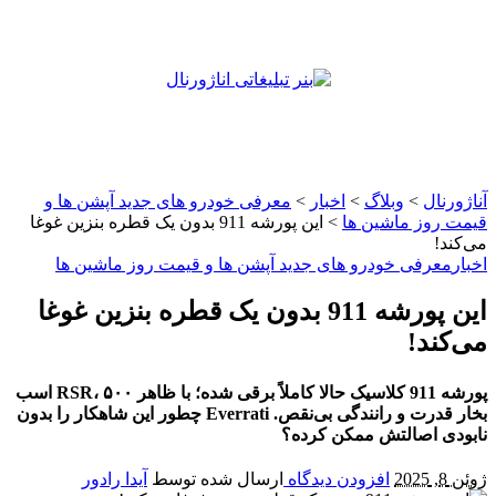
آناژورنال
>
وبلاگ
>
اخبار
>
معرفی خودرو های جدید آپشن‌ ها و
قیمت روز ماشین‌ ها
>
این پورشه 911 بدون یک قطره بنزین غوغا
می‌کند!
اخبار
معرفی خودرو های جدید آپشن‌ ها و قیمت روز ماشین‌ ها
این پورشه 911 بدون یک قطره بنزین غوغا
می‌کند!
پورشه 911 کلاسیک حالا کاملاً برقی شده؛ با ظاهر RSR، ۵۰۰ اسب
بخار قدرت و رانندگی بی‌نقص. Everrati چطور این شاهکار را بدون
نابودی اصالتش ممکن کرده؟
ژوئن 8, 2025
افزودن دیدگاه
ارسال شده توسط
آیدا رادور