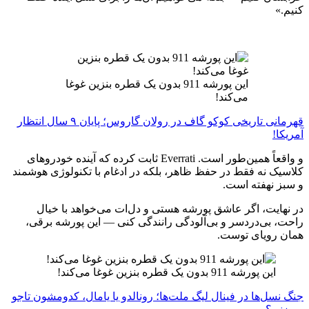
کنیم.»
این پورشه 911 بدون یک قطره بنزین غوغا
می‌کند!
قهرمانی تاریخی کوکو گاف در رولان گاروس؛ پایان ۹ سال انتظار
آمریکا!
و واقعاً همین‌طور است. Everrati ثابت کرده که آینده خودروهای
کلاسیک نه فقط در حفظ ظاهر، بلکه در ادغام با تکنولوژی هوشمند
و سبز نهفته است.
در نهایت، اگر عاشق پورشه هستی و دل‌ات می‌خواهد با خیال
راحت، بی‌دردسر و بی‌آلودگی رانندگی کنی — این پورشه برقی،
همان رویای توست.
این پورشه 911 بدون یک قطره بنزین غوغا می‌کند!
جنگ نسل‌ها در فینال لیگ ملت‌ها؛ رونالدو یا یامال، کدومشون تاجو