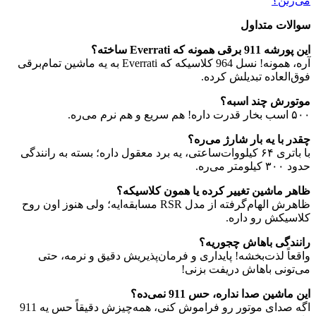
می‌زنن؟
سوالات متداول
این پورشه 911 برقی همونه که Everrati ساخته؟
آره، همونه! نسل 964 کلاسیکه که Everrati به یه ماشین تمام‌برقی
فوق‌العاده تبدیلش کرده.
موتورش چند اسبه؟
۵۰۰ اسب بخار قدرت داره! هم سریع و هم نرم می‌ره.
چقدر با یه بار شارژ می‌ره؟
با باتری ۶۴ کیلووات‌ساعتی، یه برد معقول داره؛ بسته به رانندگی
حدود ۳۰۰ کیلومتر می‌ره.
ظاهر ماشین تغییر کرده یا همون کلاسیکه؟
ظاهرش الهام‌گرفته از مدل RSR مسابقه‌ایه؛ ولی هنوز اون روح
کلاسیکش رو داره.
رانندگی باهاش چجوریه؟
واقعاً لذت‌بخشه! پایداری و فرمان‌پذیریش دقیق و نرمه، حتی
می‌تونی باهاش دریفت بزنی!
این ماشین صدا نداره، حس 911 نمی‌ده؟
اگه صدای موتور رو فراموش کنی، همه‌چیزش دقیقاً حس یه 911