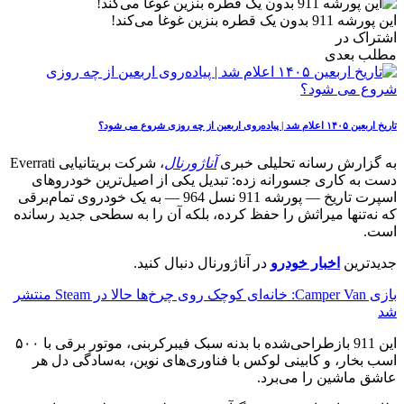
این پورشه 911 بدون یک قطره بنزین غوغا می‌کند!
اشتراک در
مطلب بعدی
تاریخ اربعین ۱۴۰۵ اعلام شد | پیاده‌روی اربعین از چه روزی شروع می‌ شود؟
به گزارش رسانه تحلیلی خبری
آناژورنال
، شرکت بریتانیایی Everrati
دست به کاری جسورانه زده: تبدیل یکی از اصیل‌ترین خودروهای
اسپرت تاریخ — پورشه 911 نسل 964 — به یک خودروی تمام‌برقی
که نه‌تنها میراثش را حفظ کرده، بلکه آن را به سطحی جدید رسانده
است.
جدیدترین
اخبار خودرو
در آناژورنال دنبال کنید.
بازی Camper Van: خانه‌ای کوچک روی چرخ‌ها حالا در Steam منتشر
شد
این 911 بازطراحی‌شده با بدنه سبک فیبرکربنی، موتور برقی با ۵۰۰
اسب بخار، و کابینی لوکس با فناوری‌های نوین، به‌سادگی دل هر
عاشق ماشین را می‌برد.