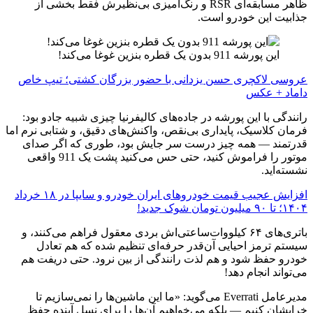
ظاهر مسابقه‌ای RSR و رنگ‌آمیزی بی‌نظیرش فقط بخشی از
جذابیت این خودرو است.
این پورشه 911 بدون یک قطره بنزین غوغا می‌کند!
عروسی لاکچری حسن یزدانی با حضور بزرگان کشتی؛ تیپ خاص
داماد + عکس
رانندگی با این پورشه در جاده‌های کالیفرنیا چیزی شبیه جادو بود:
فرمان کلاسیک، پایداری بی‌نقص، واکنش‌های دقیق، و شتابی نرم اما
قدرتمند — همه چیز درست سر جایش بود، طوری که اگر صدای
موتور را فراموش کنید، حتی حس می‌کنید پشت یک 911 واقعی
نشسته‌اید.
افزایش عجیب قیمت خودروهای ایران خودرو و سایپا در ۱۸ خرداد
۱۴۰۴؛ تا ۹۰ میلیون تومان شوک جدید!
باتری‌های ۶۴ کیلووات‌ساعتی‌اش بردی معقول فراهم می‌کنند، و
سیستم ترمز احیایی آن‌قدر حرفه‌ای تنظیم شده که هم تعادل
خودرو حفظ شود و هم لذت رانندگی از بین نرود. حتی دریفت هم
می‌تواند انجام دهد!
مدیرعامل Everrati می‌گوید: «ما این ماشین‌ها را نمی‌سازیم تا
خرابشان کنیم — بلکه می‌خواهیم آن‌ها را برای نسل آینده حفظ