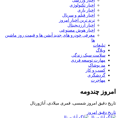
اخبار ورزشی
اخبار تکنولوژی
اخبار بازی
اخبار فیلم و سریال
ترند ترین اخبار امروز
اخبار ارزدیجیتال
اخبار هوش مصنوعی
معرفی خودرو های جدید آپشن‌ ها و قیمت روز ماشین‌
ها
تبلیغات
وبلاگ
سلامت سبک زندگی
مهارت توسعه فردی
مد پوشاک
کسب و کار
گردشگری
مهاجرت
امروز چندومه
تاریخ دقیق امروز شمسی، قمری میلادی، آناژورنال
تاریخ دقیق امروز