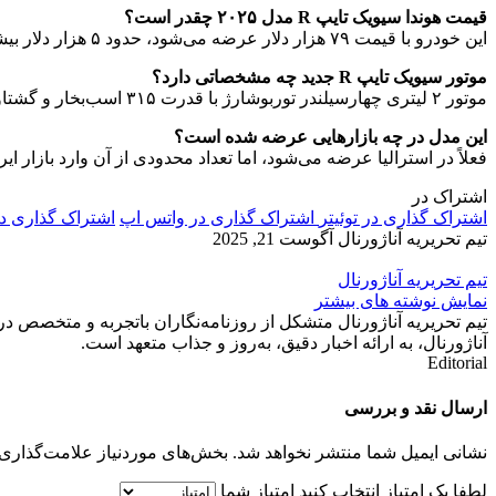
قیمت هوندا سیویک تایپ R مدل ۲۰۲۵ چقدر است؟
این خودرو با قیمت ۷۹ هزار دلار عرضه می‌شود، حدود ۵ هزار دلار بیشتر از مدل قبلی.
موتور سیویک تایپ R جدید چه مشخصاتی دارد؟
موتور ۲ لیتری چهارسیلندر توربوشارژ با قدرت ۳۱۵ اسب‌بخار و گشتاور ۴۲۰ نیوتن‌متر.
این مدل در چه بازارهایی عرضه شده است؟
فعلاً در استرالیا عرضه می‌شود، اما تعداد محدودی از آن وارد بازار ا
اشتراک در
اشتراک گذاری در توئیتر
اشتراک گذاری در واتس اپ
اشتراک گذاری د
تیم تحریریه آناژورنال
آگوست 21, 2025
تیم تحریریه آناژورنال
نمایش نوشته های بیشتر
تیم تحریریه آناژورنال متشکل از روزنامه‌نگاران باتجربه و متخصص در
آناژورنال، به ارائه اخبار دقیق، به‌روز و جذاب متعهد است.
Editorial
ارسال نقد و بررسی
نشانی ایمیل شما منتشر نخواهد شد.
بخش‌های موردنیاز علامت‌گذاری 
لطفا یک امتیاز انتخاب کنید
امتیاز شما