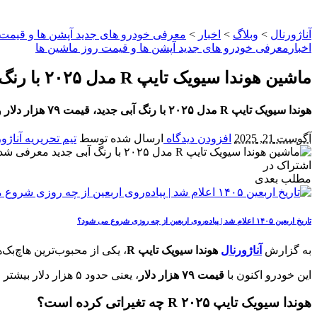
آناژورنال
>
وبلاگ
>
اخبار
>
معرفی خودرو های جدید آپشن‌ ها و قیمت 
اخبار
معرفی خودرو های جدید آپشن‌ ها و قیمت روز ماشین‌ ها
ماشین هوندا سیویک تایپ R مدل ۲۰۲۵ با رنگ آبی جدید معرفی شد
هوندا سیویک تایپ R مدل ۲۰۲۵ با رنگ آبی جدید، قیمت ۷۹ هزار دلار و آپشن اسپویلر فیبرکربنی معرفی شد. مشخصات فنی بدون تغییر باقی مانده است.
آگوست 21, 2025
افزودن دیدگاه
ارسال شده توسط
تیم تحریریه آناژو
اشتراک در
مطلب بعدی
تاریخ اربعین ۱۴۰۵ اعلام شد | پیاده‌روی اربعین از چه روزی شروع می‌ شود؟
به گزارش
آناژورنال
هوندا سیویک تایپ R
، یکی از محبوب‌ترین هاچ‌بک‌های اسپرت جهان، در نسخه ۲۰۲۵ خو
این خودرو اکنون با
قیمت ۷۹ هزار دلار
، یعنی حدود ۵ هزار دلار بیشتر از نسخه پیشین، در اختیار مشتریان قرار می‌گیرد.
هوندا سیویک تایپ R ۲۰۲۵ چه تغیراتی کرده است؟