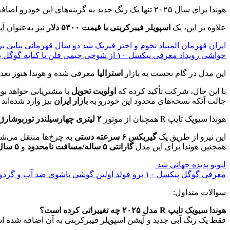
هوندا برای سال ۲۰۲۵ تنها یک رنگ جدید به گزینه‌های این خودرو اضافه کرده است. این رنگ
علاوه بر این، یک
اسپویلر فیبرکربنی با قیمت ۵۳۰۰ دلار
نیز به‌عنوان 
ایران قهرمان المپیاد نجوم و اختر فیزیک شد دو سال قهرمانی پیاپی بر
حواشی رویداد معرفی پیکسل ۱۰ از شوخی‌ جیمی فلن تا کنایه‌ گوگل به اپل
این مدل در گام نخست به بازار
استرالیا
معرفی شده و هوندا هنوز تعداد دقیق تولید 
با این حال، شرکت تأکید کرده که
اولویت تحویل
با مشتریانی خواهد بود
جالب آنکه نسخه‌های محدود این خودرو به
بازار ایران
نیز وارد شده‌ان
هوندا سیویک تایپ R همچنان از موتور
۲ لیتری چهارسیلندر توربوشارژ
این نیرو از طریق یک
گیربکس ۶ سرعته دستی
به چرخ‌ها منتقل می‌شو
همچنین هوندا برای این مدل
گارانتی ۵ ساله/مسافت نامحدود
و
۵ سال خدمات سرویس با قیمت ثابت
لبوبو پدیده جهانی شد
معرفی گوگل پیکسل ۱۰ پرو فولد اولین گوشی تاشوی ضد آب و گردوغبار جهان
سوالات متداول:
هوندا سیویک تایپ R مدل ۲۰۲۵ چه تغییراتی کرده است؟
فقط یک رنگ آبی جدید و آپشن اسپویلر فیبرکربنی به آن اضافه شده 