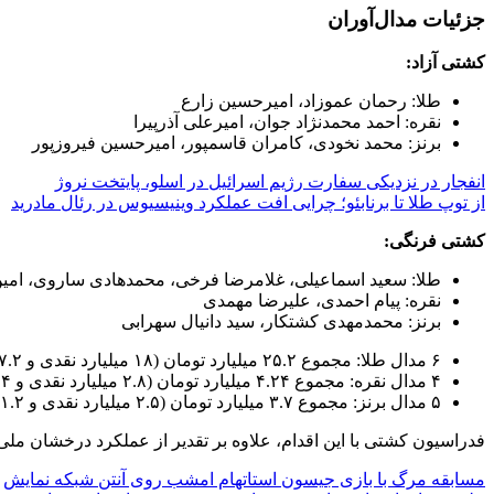
جزئیات مدال‌آوران
کشتی آزاد:
طلا: رحمان عموزاد، امیرحسین زارع
نقره: احمد محمدنژاد جوان، امیرعلی آذرپیرا
برنز: محمد نخودی، کامران قاسمپور، امیرحسین فیروزپور
انفجار در نزدیکی سفارت رژیم اسرائیل در اسلو، پایتخت نروژ
از توپ طلا تا برنابئو؛ چرایی افت عملکرد وینیسیوس در رئال مادرید
کشتی فرنگی:
طلا: سعید اسماعیلی، غلامرضا فرخی، محمدهادی ساروی، امین
نقره: پیام احمدی، علیرضا مهمدی
برنز: محمدمهدی کشتکار، سید دانیال سهرابی
۶ مدال طلا: مجموع ۲۵.۲ میلیارد تومان (۱۸ میلیارد نقدی و ۷.۲ میلیارد به صورت حقوق ماهیانه)
۴ مدال نقره: مجموع ۴.۲۴ میلیارد تومان (۲.۸ میلیارد نقدی و ۱.۴۴ میلیارد حقوق ماهیانه)
۵ مدال برنز: مجموع ۳.۷ میلیارد تومان (۲.۵ میلیارد نقدی و ۱.۲ میلیارد حقوق ماهیانه)
فدراسیون کشتی با این اقدام، علاوه بر تقدیر از عملکرد درخشان مل
مسابقه مرگ با بازی جیسون استاتهام امشب روی آنتن شبکه نمایش