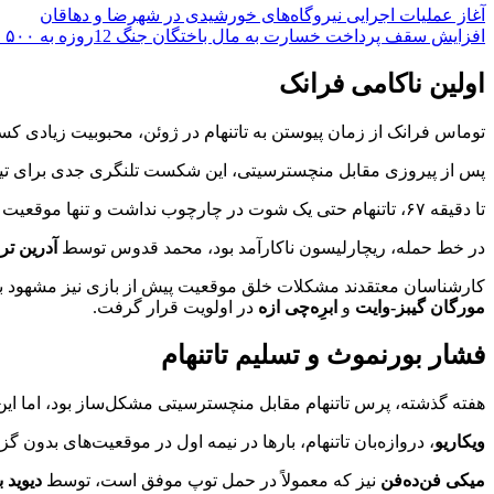
آغاز عملیات اجرایی نیروگاه‌های خورشیدی در شهرضا و دهاقان
افزایش سقف پرداخت خسارت به مال باختگان جنگ 12روزه به ۵۰۰ میلیون تومان
اولین ناکامی فرانک
توماس فرانک از زمان پیوستن به تاتنهام در ژوئن، محبوبیت زیادی کس
پس از پیروزی مقابل منچسترسیتی، این شکست تلنگری جدی برای تیم
تا دقیقه ۶۷، تاتنهام حتی یک شوت در چارچوب نداشت و تنها موقعیت جدی را
در خط حمله، ریچارلیسون ناکارآمد بود، محمد قدوس توسط
آدرین ترو
کارشناسان معتقدند مشکلات خلق موقعیت پیش از بازی نیز مشهود بود 
مورگان گیبز-وایت
و
ابرِه‌چی ازه
در اولویت قرار گرفت.
فشار بورنموث و تسلیم تاتنهام
هفته گذشته، پرس تاتنهام مقابل منچسترسیتی مشکل‌ساز بود، اما این
ویکاریو
، دروازه‌بان تاتنهام، بارها در نیمه اول در موقعیت‌های بدون گز
میکی فن‌ده‌فن
نیز که معمولاً در حمل توپ موفق است، توسط
دیوید