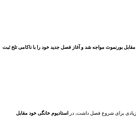
س از دو پیروزی متوالی در لیگ برتر و نمایش تحسین‌برانگیز در سوپرجام اروپا، تیم تاتنهام تحت هدایت توماس فرانک با شکست خانگی ۱-۰ مقابل بورنموث مواجه شد و آغاز فصل جدید خود را با ناکامی تلخ ثبت
ای زیادی برای شروع فصل داشت، در
استادیوم خانگی خود مقابل