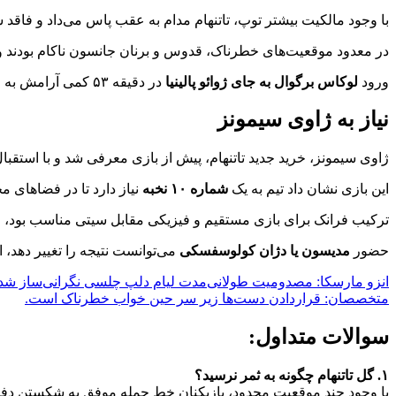
با وجود مالکیت بیشتر توپ، تاتنهام مدام به عقب پاس می‌داد و فاقد ش
در معدود موقعیت‌های خطرناک، قدوس و برنان جانسون ناکام بودند 
ورود
لوکاس برگوال به جای ژوائو پالینیا
در دقیقه ۵۳ کمی آرامش به خط میانی آورد اما کافی نبود.
نیاز به ژاوی سیمونز
ژاوی سیمونز، خرید جدید تاتنهام، پیش از بازی معرفی شد و با استقبال
این بازی نشان داد تیم به یک
شماره ۱۰ نخبه
نیاز دارد تا در فضاهای مح
ترکیب فرانک برای بازی مستقیم و فیزیکی مقابل سیتی مناسب بود، ام
حضور
مدیسون یا دژان کولوسفسکی
می‌توانست نتیجه را تغییر دهد، ام
انزو مارسکا: مصدومیت طولانی‌مدت لیام دلپ چلسی نگرانی‌ساز شد
متخصصان: قراردادن دست‌ها زیر سر حین خواب خطرناک است.
سوالات متداول:
۱. گل تاتنهام چگونه به ثمر نرسید؟
با وجود چند موقعیت محدود، بازیکنان خط حمله موفق به شکستن دفاع 