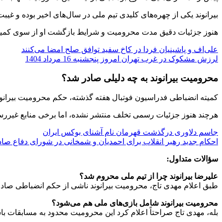
بیرانوند یکی از چهره‌های کلیدی تیم ملی در سال‌های اخیر بوده و غیب
هنوز جزئیات دقیق مدت محرومیت و شرایط بازگشت او از سوی کمیته
علی‌اف و پاشینیان فردا در کاخ سفید توافق صلح امضا می‌کنند
لرزش مشکوک در غرب تهران امروز پنجشنبه 16 مرداد 1404
محرومیت بیرانوند به چه دلیلی صادر شد؟
کمیته انضباطی فدراسیون فوتبال هفته گذشته، حکم محرومیت بیرانوند
هرچند هنوز جزئیات رسمی تخلف منتشر نشده، اما برخی منابع غیررسمی 
جاسم دلاوری درگذشت قهرمان نام‌ آشنای بوکس ایران
احکام جدید رهبر انقلاب برای احمدیان و شمخانی در شورای دفاع صا
سؤالات متداول:
علیرضا بیرانوند چرا از تیم ملی محروم شد؟
طبق اعلام مهدی تاج، محرومیت بیرانوند ناشی از حکم انضباطی صاد
محرومیت بیرانوند شامل بازی‌های ملی هم می‌شود؟
بله، مهدی تاج صراحتاً اعلام کرد این محرومیت محدود به مسابقات