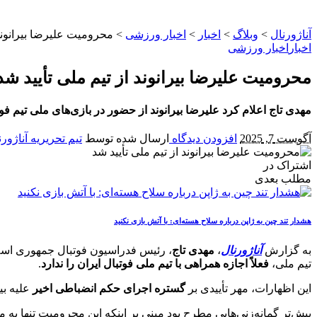
آناژورنال
>
وبلاگ
>
اخبار
>
اخبار ورزشی
>
محرومیت علیرضا بیرانوند 
اخبار
اخبار ورزشی
محرومیت علیرضا بیرانوند از تیم ملی تأیید شد
مهدی تاج اعلام کرد علیرضا بیرانوند از حضور در بازی‌های ملی تیم 
آگوست 7, 2025
افزودن دیدگاه
ارسال شده توسط
تیم تحریریه آناژورن
اشتراک در
مطلب بعدی
هشدار تند چین به ژاپن درباره سلاح هسته‌ای: با آتش بازی نکنید
به گزارش
آناژورنال
،
مهدی تاج
، رئیس فدراسیون فوتبال جمهوری اسلامی ایران، روز
تیم ملی،
فعلاً اجازه همراهی با تیم ملی فوتبال ایران را ندارد
.
این اظهارات، مهر تأییدی بر
گستره اجرای حکم انضباطی اخیر
علیه بی
پیش‌تر گمانه‌زنی‌هایی مطرح بود مبنی بر اینکه این محرومیت تنها ب