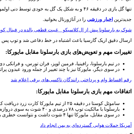
تنها گل بازی در دقیقه ۴۶ و به شکل یک گل به خودی توسط دنی اولمو بازیکن مایورکا به ثمر رسید.
جدیدترین
اخبار ورزشی
را در آناژورنال بخوانید.
شوک به بارسلونا پیش از ال‌کلاسیکو _ غیبت قطعی بالده در فینال کوپ
ارسال دقیق اریک گارسیا باعث اشتباه در خط دفاعی شد و توپ پس از 
تغییرات مهم و تعویض‌هاِی بازی بارسلونا مقابل مایورکا:
در تیم بارسلونا، رافینیا، فرمین لوپز، فران تورس، و فرانکی دی 
در سوی دیگر، مایورکا نیز با چند تغییر از جمله ورود عبدون پ
رقم اقساط وام و پرداختی رانندگان تاکسی‌های برقی اعلام شد
اتفاقات مهم بازی بارسلونا مقابل مایورکا:
ساموئل کوستا در دقیقه ۲۵ از تیم مایورکا کارت زرد دریافت کرد.
بارسلونا با مالکیت توپ ۷۸ درصدی و ۴۰ شوت به سوی دروازه، کاملاً بر بازی مسلط بود.
در سوی مقابل، مایورکا تنها ۴ شوت داشت و نتوانست خطری برای دروازه بلوگرانا ایجاد کند.
آمریکا حملات هوایی گسترده‌ای به یمن انجام داد