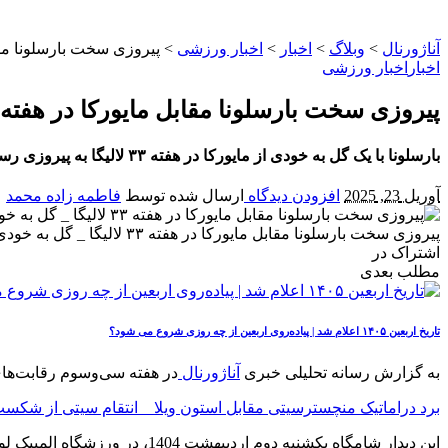
آناژورنال
>
وبلاگ
>
اخبار
>
اخبار ورزشی
>
پیروزی سخت بارسلونا مقابل مایورکا در هفته ۳۳ لالی
اخبار
اخبار ورزشی
پیروزی سخت بارسلونا مقابل مایورکا در هفته ۳۳ لالیگا _ گل به خودی عامل برتری آبی‌اناری‌ ه
بارسلونا با یک گل به خودی از مایورکا در هفته ۳۳ لالیگا به پیروزی رسید. بررسی ترکیب دو تیم، آمار بازی و اتفاقات مهم این دیدار در گزارش کامل بازی.
آوریل 23, 2025
افزودن دیدگاه
ارسال شده توسط
فاطمه زاده محمد
پیروزی سخت بارسلونا مقابل مایورکا در هفته ۳۳ لالیگا _ گل به خودی عامل برتری آبی‌اناری‌ ها
اشتراک در
مطلب بعدی
تاریخ اربعین ۱۴۰۵ اعلام شد | پیاده‌روی اربعین از چه روزی شروع می‌ شود؟
به گزارش رسانه تحلیلی خبری
آناژورنال
در هفته سی‌وسوم رقابت‌های لالیگا اسپانیا،
برد دراماتیک منچسترسیتی مقابل استون ویلا _ انتقام سیتی از شکس
این دیدار شامگاه یکشنبه دوم اردیبهشت 1404، در ورزشگاه المپیک لوئیس کمپانیس برگزار شد.