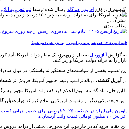
آگوست 11, 2025
افزودن دیدگاه
ارسال شده توسط
تیم تحریریه آناژو
اشتراک در
مطلب بعدی
تاریخ اربعین ۱۴۰۵ اعلام شد | پیاده‌روی اربعین از چه روزی شروع می‌ شود؟
به گزارش
آناژورنال
به نقل از
رویترز
، یک مقام دولت آمریکا تأیید ک
بازار را به خزانه دولت آمریکا واریز کنند.
این تصمیم بخشی از سیاست‌های سختگیرانه واشنگتن در قبال صادرا
در
آوریل گذشته
، دونالد ترامپ، رئیس‌جمهور آمریکا، فروش تراشه‌ها
با این حال، ماه گذشته انویدیا اعلام کرد که دولت آمریکا مجوز ازسر
روز جمعه، یکی دیگر از مقامات آمریکایی اعلام کرد که
وزارت بازرگان
پاویون ملی ایران در جیتکس ۲۰۲۵ فرصتی برای حضور جهانی کسب‌ و کار فناوری
افزایش ۷۰ میلیون تومانی قیمت وانت آریسان 2
این مقام افزود که در چارچوب این مجوزها، بخشی از درآمد فروش مست