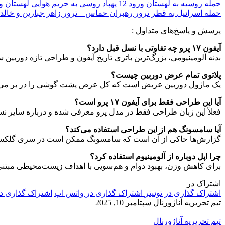
حمله روسیه به لهستان ورود 12 پهپاد روسی به حریم هوایی لهستان و ناتو
حمله اسرائیل به قطر ترور رهبران حماس – ترور زاهر جبارین و خال
پرسش و پاسخ‌های متداول :
آیفون ۱۷ پرو چه تفاوتی با نسل قبل دارد؟
بدنه آلومینیومی، بزرگ‌ترین باتری تاریخ آیفون و طراحی تازه دوربین س
پلاتوی تمام عرض دوربین چیست؟
یک ماژول دوربین عریض است که کل عرض پشت گوشی را در بر می‌
آیا این طراحی فقط برای آیفون ۱۷ پرو است؟
فعلاً این زبان طراحی فقط در مدل پرو معرفی شده و درباره سایر نس
آیا سامسونگ هم از این طراحی استفاده می‌کند؟
گزارش‌ها حاکی از آن است که سامسونگ ممکن است در سری گلکسی S26 طراحی مشابهی ارائه 
چرا اپل دوباره از آلومینیوم استفاده کرد؟
برای کاهش وزن، بهبود دوام و هم‌سویی با اهداف زیست‌محیطی مبتنی بر
اشتراک در
اشتراک گذاری در توئیتر
اشتراک گذاری در واتس اپ
اشتراک گذاری د
تیم تحریریه آناژورنال
سپتامبر 10, 2025
تیم تحریریه آناژورنال