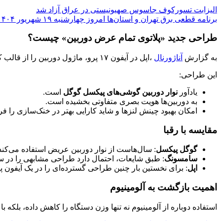
الیزابت تسورکوف جاسوس صهیونیستی در عراق آزاد شد
برنامه قطعی برق تهران و استان‌ها امروز چهارشنبه ۱۹ شهریور ۱۴۰۴ + جدول
طراحی جدید «پلاتوی تمام عرض دوربین» چیست؟
به گزارش
آناژورنال
،اپل در آیفون ۱۷ پرو، ماژول دوربین را از قالب کلاسیک بیرون آورده و به یک نوار پهن در سراسر عرض پشت دستگاه تبدیل کرده است.
این طراحی:
یادآور
نوار دوربین گوشی‌های پیکسل گوگل
است.
به دوربین‌ها هویت بصری متفاوتی بخشیده است.
امکان بهبود چینش لنزها و شاید کارایی بهتر در خنک‌سازی را فر
مقایسه با رقبا
گوگل پیکسل
: سال‌هاست از نوار دوربین عریض استفاده می‌کند
سامسونگ
: طبق شایعات، احتمال دارد طراحی مشابهی را در
اپل
: برای نخستین بار چنین طراحی گسترده‌ای را در یک آیفون پ
اهمیت بازگشت به آلومینیوم
استفاده دوباره از آلومینیوم نه تنها وزن دستگاه را کاهش داده، بلک