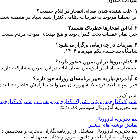
سوالات متداول:
۱. علت شنیده شدن صدای انفجار در ایلام چیست؟
این صداها مربوط به تمرینات نظامی کنترل‌شده سپاه در منطقه ششد
۲. آیا این انفجارها خطرناک هستند؟
خیر. تمام عملیات تحت کنترل بوده و هیچ تهدیدی متوجه مردم نیست.
۳. تمرینات در چه زمانی برگزار می‌شود؟
شامگاه سه‌شنبه، یکم مهرماه ۱۴۰۴.
۴. کدام نیروها در این تمرین حضور دارند؟
بسیجیان سپاه امیرالمؤمنین استان ایلام در این تمرین مشارکت دارند.
۵. آیا مردم نیاز به تغییر برنامه‌های روزانه خود دارند؟
خیر. سپاه تأکید کرده که شهروندان می‌توانند با آرامش خاطر فعالیت‌ها
اشتراک در
اشتراک گذاری در توئیتر
اشتراک گذاری در واتس اپ
اشتراک گذاری د
تیم تحریریه آناژورنال
سپتامبر 23, 2025
تیم تحریریه آناژورنال
نمایش نوشته های بیشتر
تیم تحریریه آناژورنال متشکل از روزنامه‌نگاران باتجربه و متخصص در
آناژورنال، به ارائه اخبار دقیق، به‌روز و جذاب متعهد است.