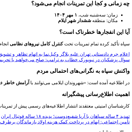
چه زمانی و کجا این تمرینات انجام می‌شود؟
زمان: سه‌شنبه شب،
۱ مهر ۱۴۰۴
مکان: منطقه
ششدار شهر ایلام
آیا این انفجارها خطرناک است؟
سپاه تأکید کرده تمام تمرینات تحت
کنترل کامل نیروهای نظامی
انجام
اعلام جرم دادستانی تهران علیه بلاگر وکیل‌نما به اتهام تظاهر و تشوی
سوال پزشکیان در نیویورک خطاب به ترامپ: صلح می‌خواهید یا تحریم 
واکنش سپاه به نگرانی‌های احتمالی مردم
در اطلاعیه آمده است: «شهروندان ایلامی می‌توانند با
آرامش خاطر
فع
اهمیت اطلاع‌رسانی پیشگیرانه
کارشناسان امنیتی معتقدند انتشار اطلاعیه‌های رسمی پیش از تمرینا
تمدید ۴ ساله سپاهان با آریا شفیع‌دوست؛ پدیده ۱۸ ساله فوتبال ایران
تأمین اجتماعی: ابهام در پرداخت کمک هزینه اولاد بازماندگان برطرف