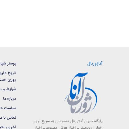
آناژورنال
پوستر شها
روزی است
شرایط و ض
درباره ما
سیاست حف
تماس با ما
پایگاه خبری آناژورنال دسترسی به سریع ترین
آخرین اخبا
اخبار ارزدیجیتال، اخبار هوش مصنوعی، اخبار