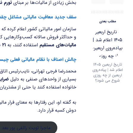
بخش زیادی از مالیات‌ها بر مبنای
تورم ن
سقف جدید معافیت مالیاتی مشاغل چقد
مطلب بعدی
سازمان امور مالیاتی کشور اعلام کرده که در س
و حداکثر فروش سالانه کسب‌وکارهایی که 
مالیات‌های مستقیم
استفاده کنند، به
۲۱ میلیارد و ۶۰۰ میلیون تومان
چالش اصناف با نظام مالیاتی فعلی چی
تاریخ اربعین ۱۴۰۵
اعلام شد | پیاده‌روی
محمدرضا فرجی تهرانی، نایب‌رئیس اتاق اص
اربعین از چه روزی
بسیاری از واحدهای صنفی به دلیل
ضرای
شروع می‌ شود؟
خانواده استفاده کنند یا حتی از مشتریا
به گفته او، این رفتارها به معنای فرار م
دوش کسبه قرار دارد.
ماجرا تویت رائفی پور بع