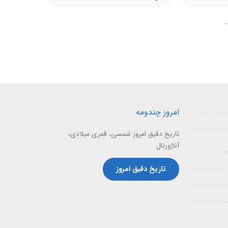
امروز چندومه
تاریخ دقیق امروز شمسی، قمری میلادی،
آناژورنال
تاریخ دقیق امروز