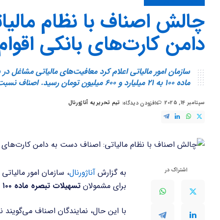
اخبار
اخبار ایران
چالش اصناف با نظام مالی
دامن کارت‌های بانکی اقوام
ماده ۱۰۰ به ۲۱ میلیارد و ۶۰۰ میلیون تومان رسید. اصناف نسبت به محاسبه مالیات بر اساس تورم اعتراض دارند
سپتامبر 14, 2025
تیم تحریریه آناژورنال
افزودن دیدگاه
ارسال
شده
توسط
اشتراک در
به گزارش
آناژورنال
، سازمان امور مالیات
برای مشمولان
تسهیلات تبصره ماده ۱۰۰
ب
با این حال، نمایندگان اصناف می‌گویند ن