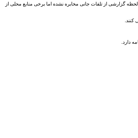
ایی ۵۰.۲۳ و عرض جغرافیایی ۳۱.۶۰ رخ داده است. خوشبختانه تا این لحظه گزارشی از تلفات جانی مخابره نشده اما برخی منابع محلی از
 کنند.
ه دارد.