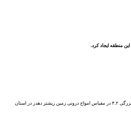
، مرکز لرزه‌نگاری کشوری وابسته به مؤسسه ژئوفیزیک دانشگاه تهران اعلام کرد که ظهر امروز شنبه زمین‌لرزه‌ای به بزرگی ۴.۲ در مقیاس امواج درونی زمین ریشتر دهدز در استان