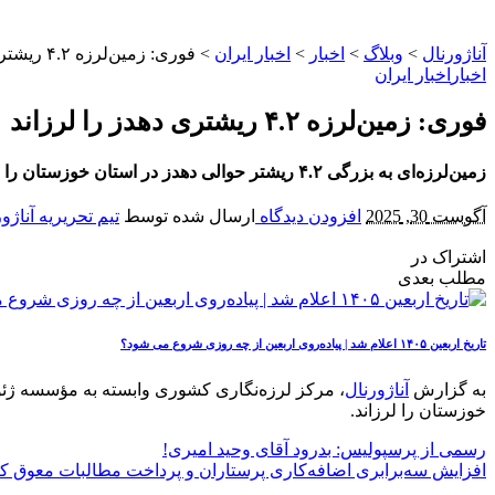
آناژورنال
>
وبلاگ
>
اخبار
>
اخبار ایران
>
فوری: زمین‌لرزه ۴.۲ ریشتری دهدز را لرزاند
اخبار
اخبار ایران
فوری: زمین‌لرزه ۴.۲ ریشتری دهدز را لرزاند
زمین‌لرزه‌ای به بزرگی ۴.۲ ریشتر حوالی دهدز در استان خوزستان را در ساعت ۱۴:۰۴ روز شنبه به لرزه درآورد و نگرانی‌هایی را میان مردم این منطقه ایجاد کرد.
آگوست 30, 2025
افزودن دیدگاه
ارسال شده توسط
تیم تحریریه آناژو
اشتراک در
مطلب بعدی
تاریخ اربعین ۱۴۰۵ اعلام شد | پیاده‌روی اربعین از چه روزی شروع می‌ شود؟
به گزارش
آناژورنال
خوزستان را لرزاند.
رسمی از پرسپولیس: بدرود آقای وحید امیری!
افزایش سه‌برابری اضافه‌کاری پرستاران و پرداخت مطالبات معوق کا