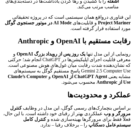
آشفته
را با کشیدن و رها کردن یادداشت‌ها در دسته‌بندی‌های
مناسب مرتب می‌کند.
این فناوری درواقع همان سیستمی است که در پروژه تحقیقاتی
Project Mariner
و قابلیت‌های
AI Mode در موتور جستجوی گوگل
مورد استفاده قرار گرفته است.
رقابت مستقیم با OpenAI و Anthropic
رونمایی از این مدل تنها
یک روز پس از رویداد بزرگ OpenAI
و
معرفی قابلیت اجرای اپلیکیشن‌ها در ChatGPT انجام شد؛ حرکتی
که نشان‌دهنده شدت رقابت میان غول‌های هوش مصنوعی است.
Gemini 2.5 Computer Use پاسخ مستقیم گوگل به سیستم‌های
مشابه یعنی
ChatGPT Agent از OpenAI
و
Claude’s Computer
Use از Anthropic
محسوب می‌شود.
عملکرد و محدودیت‌ها
بر اساس بنچمارک‌های رسمی گوگل، این مدل در وظایف
کنترل
مرورگر و وب
عملکردی بهتر از رقبای خود داشته است. با این حال،
فعلاً فقط برای مرورگرها بهینه‌سازی شده و
کنترل کامل
سیستم‌عامل دسکتاپ
را – برخلاف رقبا – ندارد.