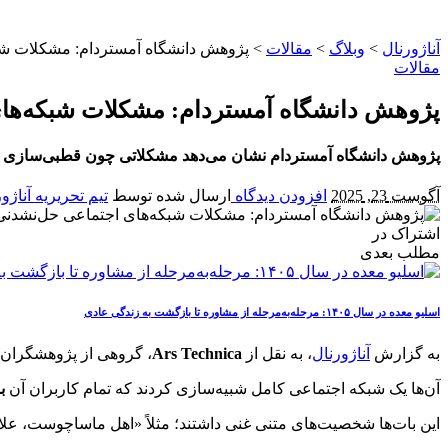
آناژورنال
>
وبلاگ
>
مقالات
>
پژوهش دانشگاه آمستردام: مشکلات ش
مقالات
پژوهش دانشگاه آمستردام: مشکلات شبکه‌ها
پژوهش دانشگاه آمستردام نشان می‌دهد مشکلاتی چون قطبی‌سازی و اتا
آگوست 23, 2025
افزودن دیدگاه
ارسال شده توسط
تیم تحریریه آناژو
اشتراک در
مطلب بعدی
اسلیو معده در سال ۱۴۰۵: مرحله‌به‌مرحله از مشاوره تا بازگشت به زندگی عادی
به گزارش
آناژورنال
، به نقل از
Ars Technica
، گروهی از پژوهشگران د
آن‌ها یک شبکه اجتماعی کامل شبیه‌سازی کردند که تمام کاربران آن
ب
این بات‌ها شخصیت‌های متنی غنی داشتند؛ مثلاً «اهل ماساچوست، ع