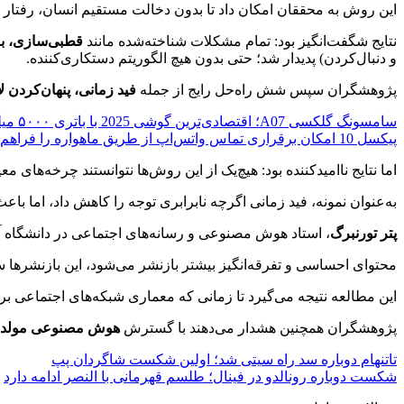
این روش به محققان امکان داد تا بدون دخالت مستقیم انسان، رفتار 
نتایج شگفت‌انگیز بود: تمام مشکلات شناخته‌شده مانند
قطبی‌سازی، با
و دنبال‌کردن) پدیدار شد؛ حتی بدون هیچ الگوریتم دستکاری‌کننده.
پژوهشگران سپس شش راه‌حل رایج از جمله
فید زمانی، پنهان‌کردن لا
سامسونگ گلکسی A07؛ اقتصادی‌ترین گوشی 2025 با باتری ۵۰۰۰ میلی‌آمپرساعت
پیکسل 10 امکان برقراری تماس واتس‌اپ از طریق ماهواره را فراهم می‌کند
اما نتایج ناامیدکننده بود: هیچ‌یک از این روش‌ها نتوانستند چرخه‌های
به‌عنوان نمونه، فید زمانی اگرچه نابرابری توجه را کاهش داد، اما ب
پتر تورنبرگ
، استاد هوش مصنوعی و رسانه‌های اجتماعی در دانشگاه آ
محتوای احساسی و تفرقه‌انگیز بیشتر بازنشر می‌شود، این بازنشرها سا
این مطالعه نتیجه می‌گیرد تا زمانی که معماری شبکه‌های اجتماعی بر 
پژوهشگران همچنین هشدار می‌دهند با گسترش
هوش مصنوعی مولد
تاتنهام دوباره سد راه سیتی شد؛ اولین شکست شاگردان پپ
شکست دوباره رونالدو در فینال؛ طلسم قهرمانی با النصر ادامه دارد