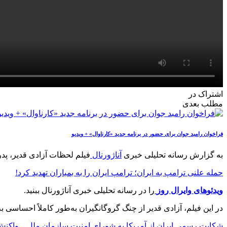
اشتراک در
مطلب بعدی
فراخوان رامبد جوان برای حضور در برنامه جدید «کارناوال» + ویدیو
به گزارش رسانه تحلیلی خبری
آناژورنال
فیلم لحظات آزادی قدیر، پدر آیسان اسلامی، پس از
حمله علنی ترامپ به ایران؛ ترامپ ایران را به بمباران تهدید کرد!
ویدئوهای وایرال روز
را در رسانه تحلیلی خبری آناژورنال ببنید.
در این فیلم، آزادی قدیر از چنگ گروگانگیران به‌طور کاملاً احساسی
شکایت رسمی ایران از آمریکا به شورای امنیت سازمان ملل _ واکنش 