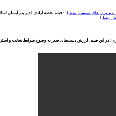
{ ترند ترین های سوشال مدیا }
>
فیلم لحظه آزادی قدیر پدر آیسان اسل
ال مدیا }