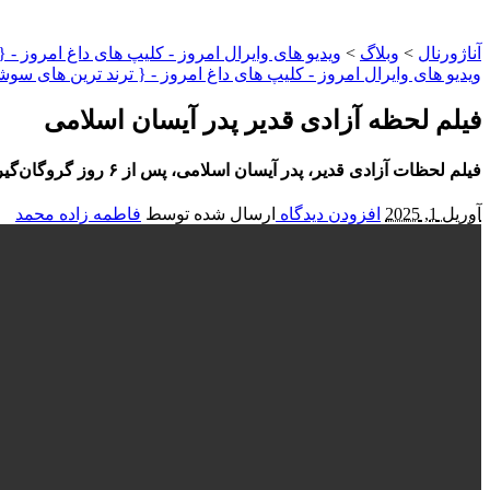
آناژورنال
>
وبلاگ
>
ویدیو های وایرال امروز - کلیپ های داغ امروز - 
ویدیو های وایرال امروز - کلیپ های داغ امروز - { ترند ترین های سوش
فیلم لحظه آزادی قدیر پدر آیسان اسلامی
فیلم لحظات آزادی قدیر، پدر آیسان اسلامی، پس از ۶ روز گروگان‌گیری؛ در این فیلم، لرزش دست‌های قدیر به وضوح شرایط سخت و استرس‌زای این دوران را نشان می‌دهد.
آوریل 1, 2025
افزودن دیدگاه
ارسال شده توسط
فاطمه زاده محمد