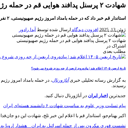
شهادت ۲ پرسنل پدافند هوایی قم در حمله رژیم صهیونیستی
استاندار قم خبر داد که در حمله بامداد امروز رژیم صهیونیستی، ۲ نفر از پرسنل پدافند هوایی قم به شهادت رسیدند؛ این جنایت شدیداً محکوم شد.
ژوئن 13, 2025
افزودن دیدگاه
ارسال شده توسط
آیدا رادور
شهادت ۲ پرسنل پدافند هوایی قم در حمله رژیم صهیونیستی
اشتراک در
مطلب بعدی
تاریخ اربعین ۱۴۰۵ اعلام شد | پیاده‌روی اربعین از چه روزی شروع می‌ شود؟
به گزارش رسانه تحلیلی خبری
آناژورنال
، در حمله بامداد امروز رژی
رسیدند.
جدیدترین
اخبار ایران
در آناژورنال دنبال کنید.
پیام تسلیت وزیر علوم به مناسبت شهادت ۶ دانشمند هسته‌ای ایران
اکبر بهنام‌جو، استاندار قم با اعلام این خبر تلخ، شهادت این دو جان
نشست فوری مکرون پس از حمله اسرائیل به ایران _ هشدار اروپا به تل