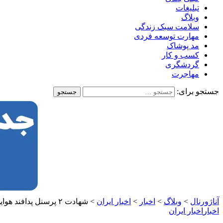
تبلیغات
وبلاگ
سلامت سبک زندگی
مهارت توسعه فردی
مد پوشاک
کسب و کار
گردشگری
مهاجرت
جستجو برای:
آناژورنال
>
وبلاگ
>
اخبار
>
اخبار ایران
>
شهادت ۲ پرسنل پدافند هوایی قم در حمله رژیم صهیونیستی
اخبار
اخبار ایران