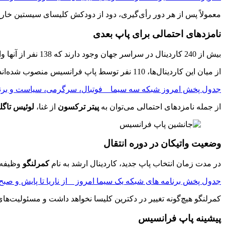
معمولاً پس از هر دور رأی‌گیری، دود از دودکش کلیسای سیستین خارج
نامزدهای احتمالی برای پاپ بعدی
بیش از 240 کاردینال در سراسر جهان وجود دارند که 138 نفر از آنها واجد شرایط رأی‌دهی هستند.
از میان این کاردینال‌ها، 110 نفر توسط پاپ فرانسیس منصوب شده‌اند که نشان‌دهنده تنوع جهانی کلیسا است.
جدول پخش امروز شبکه سه سیما _ فوتبال، سرگرمی، سیاست و برنام
از جمله نامزدهای احتمالی می‌توان به
پیتر ترکسون
از غنا،
لوئیس تاگل
وضعیت واتیکان در دوره انتقال
در مدت زمان انتخاب پاپ جدید، کاردینال ارشد به نام
کمرلنگو
وظیفه ت
جدول پخش برنامه‌ های شبکه یک سیما امروز _ از ناریا تا پایش و صبح 
کمرلنگو هیچ‌گونه تغییر در دکترین کلیسا نخواهد داشت و مسئولیت‌های 
پیشینه پاپ فرانسیس