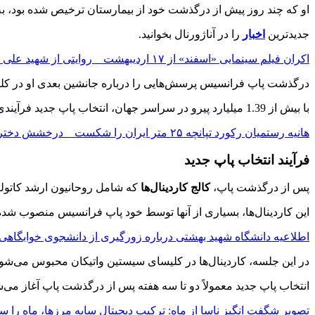
او که چند روز پیش از درگذشت خود از بیمارستان ترخیص شده بود، به
جدیدترین
اخبار
را در آناژورنال بخوانید.
اکران فیلم سینمایی «اسفند» از ۱۷ اردیبهشت _ روایتی از شهید علی هاشمی در عملیات خیبر
درگذشت پاپ فرانسیس پرسش‌هایی را درباره جانشین بعدی او در کلی
با بیش از 1.39 میلیارد پیرو در سراسر جهان، انتخاب پاپ جدید فرآیندی پیچیده و با اهمیت جهانی است.
هانیه رستمیان رکورد تپانچه ۲۵ متر ایران را شکست _ درخشش دختر المپیکی در انتخابی نیروهای مسلح
فرآیند انتخاب پاپ جدید
پس از درگذشت پاپ،
کالج کاردینال‌ها
که شامل روحانیون ارشد کاتولی
این کاردینال‌ها، بسیاری از آنها توسط خود پاپ فرانسیس منصوب شده‌ان
اطلاعیه دانشگاه شهید بهشتی درباره زورگیری از دانشجوی خوابگاهی 
در این جلسه، کاردینال‌ها در کلیسای سیستین واتیکان محبوس می‌شون
انتخاب پاپ جدید معمولاً دو تا سه هفته پس از درگذشت پاپ آغاز می‌شو
تصویر شگفت‌ انگیز ناسا از ماه: ترکیب دیجیتال سایه‌ مرزها، ماه را س