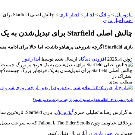
آناژورنال
>
وبلاگ
>
اخبار
>
اخبار بازی
>
چالش اصلی Starfield برای تبدیل‌شدن به یک فرنچایز بزرگ چیست؟
اخبار
اخبار بازی
چالش اصلی Starfield برای تبدیل‌شدن به یک فرنچایز بزرگ چیست؟
بازی Starfield اگرچه شروعی پرهیاهو داشت، اما حالا برای ادامه مسیر با چالشی اساسی روبه‌روست. آیا بتسدا می‌تواند این آی‌پی را به یک فرنچایز موفق دیگر تبدیل کند؟
ژوئن 4, 2025
افزودن دیدگاه
ارسال شده توسط
آیدا رادور
چالش اصلی Starfield برای تبدیل‌شدن به یک فرنچایز بزرگ چیست؟چالش اصلی Starfield برای تبدیل‌شدن به یک فرنچایز بزرگ چیست؟
اشتراک در
مطلب بعدی
تاریخ اربعین ۱۴۰۵ اعلام شد | پیاده‌روی اربعین از چه روزی شروع می‌ شود؟
به گزارش رسانه تحلیلی خبری
آناژورنال
، بازی Starfield، تازه‌ترین ساخته بتسدا در ژانر علمی‌تخیلی، اگرچه با هیاهوی فراوانی عرضه شد، اما حالا در مسیری ناشناخته قدم می‌گذارد.
برخلاف عناوینی چون The Elder Scrolls یا Fallout که به سرعت تبدیل به فرنچایزهایی پرطرفدار شدند، Starfield هنوز نتوانسته آن‌چنان‌که باید و شاید، مخاطبان را درگیر خود کند.
جدیدترین
اخبار بازی
در آناژورنال دنبال کنید.