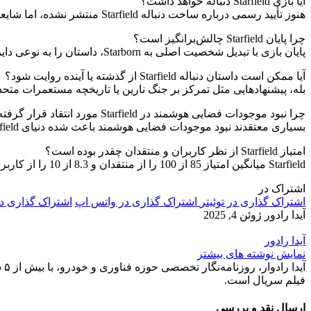
آیا بازی Starfield دنباله خواهد داشت؟
هنوز تأیید رسمی درباره ساخت دنباله Starfield منتشر نشده، اما شایعات و احتمال عرضه نسخه PS5 نشان می‌دهد بتسدا به گسترش این آی‌پی فکر می‌کند.
چرا پایان Starfield چالش‌برانگیز است؟
پایان بازی با تبدیل شخصیت اصلی به Starborn، داستان را به نوعی دایره‌وار و بسته تبدیل می‌کند که ادامه دادن آن در قالب یک دنباله داستانی را دشوار می‌سازد.
آیا ممکن است داستان دنباله Starfield از گذشته یا آینده روایت شود؟
بله، پیشنهادهایی مثل تمرکز بر جنگ نارین یا تاریخچه مستعمرات متحد 
چرا نبود موجودات فضایی هوشمند در Starfield مورد انتقاد قرار گرفته؟
بسیاری معتقدند نبود موجودات فضایی هوشمند باعث شده دنیای Starfield حس ایستایی و کم‌رمقی داشته باشد. افزودن یک نژاد بیگانه می‌تواند تنوع و هیجان بیشتری ایجاد کند.
امتیاز Starfield از نظر کاربران و منتقدان چقدر بوده است؟
Starfield میانگین امتیاز 85 از 100 را از منتقدان و 8.3 از 10 را از کاربران دریافت کرده است.
اشتراک در
اشتراک گذاری در توئیتر
اشتراک گذاری در واتس اپ
اشتراک گذاری د
آیدا رادور
ژوئن 4, 2025
آیدا رادور
نمایش نوشته های بیشتر
آی
فیلم سریال است.
ارسال نقد و بررسی