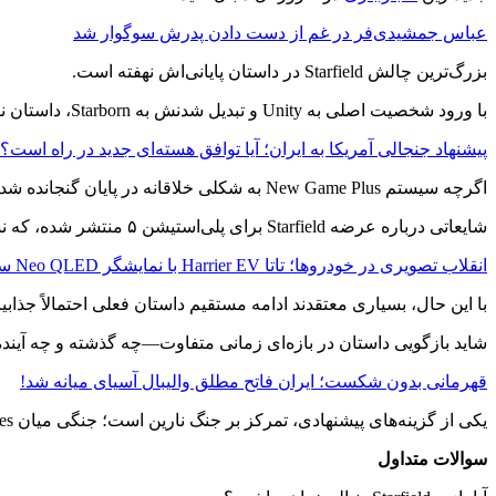
عباس جمشیدی‌فر در غم از دست دادن پدرش سوگوار شد
بزرگ‌ترین چالش Starfield در داستان پایانی‌اش نهفته است.
با ورود شخصیت اصلی به Unity و تبدیل شدنش به Starborn، داستان نوعی چرخه بسته را تجربه می‌کند که ادامه دادن آن برای دنباله، دشوار به نظر می‌رسد.
پیشنهاد جنجالی آمریکا به ایران؛ آیا توافق هسته‌ای جدید در راه است؟
اگرچه سیستم New Game Plus به شکلی خلاقانه در پایان گنجانده شده، اما همین مسئله باعث شده راه مشخصی برای روایت دنباله باقی نماند.
شایعاتی درباره عرضه Starfield برای پلی‌استیشن ۵ منتشر شده، که نشان می‌دهد بتسدا به گسترش این آی‌پی علاقه‌مند است.
انقلاب تصویری در خودروها؛ تاتا Harrier EV با نمایشگر Neo QLED سامسونگ معرفی شد!
با این حال، بسیاری معتقدند ادامه مستقیم داستان فعلی احتمالاً جذا
شاید بازگویی داستان در بازه‌ای زمانی متفاوت—چه گذشته و چه آینده—ب
قهرمانی بدون شکست؛ ایران فاتح مطلق والیبال آسیای میانه شد!
یکی از گزینه‌های پیشنهادی، تمرکز بر جنگ نارین است؛ جنگی میان United Colonies و Freestar Collective که از سال ۲۱۹۶ شروع شده و دو دهه ادامه یافت.
سوالات متداول