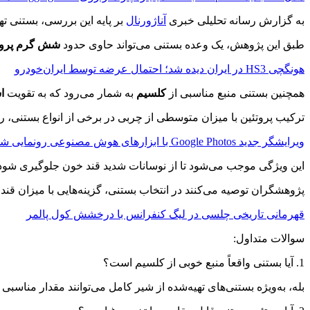
به گزارش رسانه تحلیلی خبری
آناژورنال
بر پایه این بررسی، بستنی ته
طبق این پژوهش، یک وعده بستنی می‌تواند حاوی حدود
شش گرم پروت
هونگچی HS3 در ایران دیده شد؛ احتمال عرضه توسط ایران‌خودرو
همچنین بستنی منبع مناسبی از
کلسیم
به شمار می‌رود که به تقویت
ا
ترکیب پروتئین با میزان متوسطی از چربی در برخی از انواع بستنی، ر
ویرایشگر جدید Google Photos با ابزارهای هوش مصنوعی رونمایی شد
این ویژگی موجب می‌شود تا از نوسانات شدید قند خون جلوگیری شود؛ 
پژوهشگران توصیه می‌کنند در انتخاب بستنی، گزینه‌هایی با میزان قند پایی
قهرمانی تاریخی چلسی در لیگ کنفرانس با درخشش کول پالمر
سوالات متداول:
1. آیا بستنی واقعاً منبع خوبی از کلسیم است؟
بله، به‌ویژه بستنی‌های تهیه‌شده از شیر کامل می‌توانند مقدار مناس