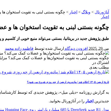
آناژورنال
>
وبلاگ
>
اخبار
>
چگونه بستنی لبنی به تقویت استخوان‌ ها
اخبار
چگونه بستنی لبنی به تقویت استخوان‌ ها و ع
طبق پژوهش جدید در بریتانیا، بستنی می‌تواند منبع خوبی از کلسیم و 
می 29, 2025
افزودن دیدگاه
ارسال شده توسط
فاطمه زاده محمد
چگونه بستنی لبنی به تقویت استخوان‌ها و عضلات کمک می‌کند؟ مزایا
اشتراک در
مطلب بعدی
تاریخ اربعین ۱۴۰۵ اعلام شد | پیاده‌روی اربعین از چه روزی شروع می‌ شود؟
به گزارش روزنامه «دیلی میل»، پژوهش جدیدی که توسط کارشناسان تغ
جدیدترین
اخبار
را در آناژورنال بخوانید.
مدل R1 جدید DeepSeek با 685 میلیارد پارامتر روی Hugging Face منتشر شد