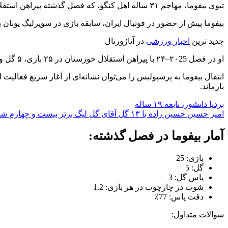
تیوی بیفوما، مهاجم ۳۱ ساله اهل کنگو، که فصل گذشته پیراهن استقلال خوزستان را بر تن داشت، با امضای قراردادی رسمی به جمع شاگردان گل‌محمدی پیوست.
بیفوما پیش از حضور در فوتبال ایران، سابقه بازی در سوپرلیگ یونان با
جدید ترین
اخبار ورزشی
در آناژورنال
او در فصل ۲۰25–۲۴ با پیراهن استقلال خوزستان در ۲۵ بازی، ۵ گل و ۳ پاس گل ثبت کرد؛ آماری قابل‌قبول برای تیمی که در قعر جدول لیگ قرار داشت.
انتقال بیفوما به پرسپولیس را می‌توان نشانه‌ای از آغاز سریع فعالیت
بازماند.
بردیا دانشور، نابغه ۱۹ ساله
امیر حسین حسین‌ زاده با ۱۳ گل آقای گل لیگ برتر بیست‌ و چهارم شد
آمار بیفوما در فصل گذشته:
بازی: 25
گل: 5
پاس گل: 3
شوت در چارچوب در هر بازی: 1.2
دقت پاس: 77٪
سوالات متداول: