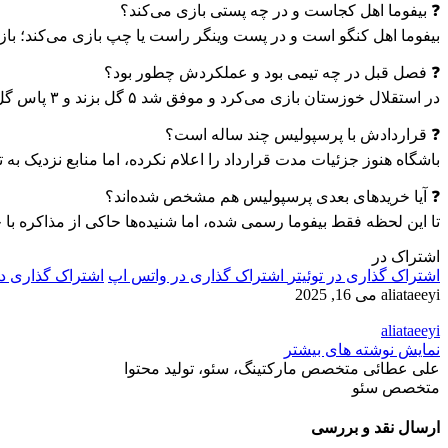
❓ بیفوما اهل کجاست و در چه پستی بازی می‌کند؟
بیفوما اهل کنگو است و در پست وینگر راست یا چپ بازی می‌کند؛ ب
❓ فصل قبل در چه تیمی بود و عملکردش چطور بود؟
در استقلال خوزستان بازی می‌کرد و موفق شد ۵ گل بزند و ۳ پاس گل بدهد؛ برای تیمی که سقوط کرد، عملکردش خوب بود.
❓ قراردادش با پرسپولیس چند ساله است؟
باشگاه هنوز جزئیات مدت قرارداد را اعلام نکرده، اما منابع نزدیک به تیم
❓ آیا خریدهای بعدی پرسپولیس هم مشخص شده‌اند؟
تا این لحظه فقط بیفوما رسمی شده، اما شنیده‌ها حاکی از مذاکره با
اشتراک در
اشتراک گذاری در توئیتر
اشتراک گذاری در واتس اپ
اشتراک گذاری د
aliataeeyi
می 16, 2025
aliataeeyi
نمایش نوشته های بیشتر
علی عطائی متخصص مارکتینگ، سئو، تولید محتوا
متخصص سئو
ارسال نقد و بررسی