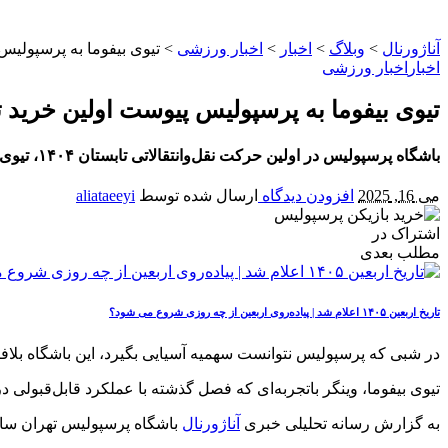
آناژورنال
>
وبلاگ
>
اخبار
>
اخبار ورزشی
>
تیوی بیفوما به پرسپولیس
اخبار
اخبار ورزشی
تیوی بیفوما به پرسپولیس پیوست اولین خرید 
باشگاه پرسپولیس در اولین حرکت نقل‌وانتقالاتی تابستان ۱۴۰۴، تیوی بیفوما، مهاجم فصل گذشته استقلال خوزستان را به خدمت گرفت. جزئیات قرارداد و آمار فصل گذشته را اینجا بخوانید.
می 16, 2025
افزودن دیدگاه
ارسال شده توسط
aliataeeyi
اشتراک در
مطلب بعدی
تاریخ اربعین ۱۴۰۵ اعلام شد | پیاده‌روی اربعین از چه روزی شروع می‌ شود؟
در شبی که پرسپولیس نتوانست سهمیه آسیایی بگیرد، این باشگاه بلافا
تیوی بیفوما، وینگر باتجربه‌ای که فصل گذشته با عملکرد قابل‌قبولی
به گزارش رسانه تحلیلی خبری
آناژورنال
باشگاه پرسپولیس تهران ساعا