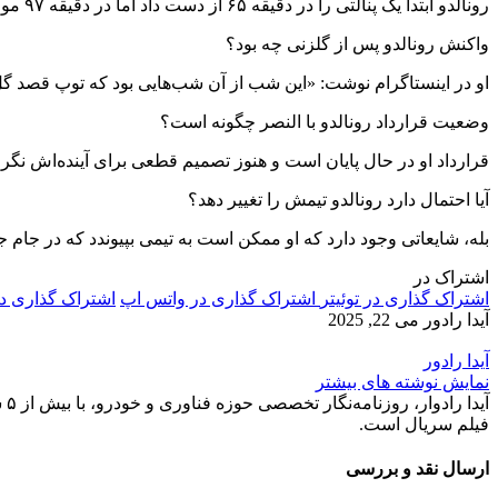
رونالدو ابتدا یک پنالتی را در دقیقه ۶۵ از دست داد اما در دقیقه ۹۷ موفق شد از روی نقطه پنالتی گلزنی کند.
واکنش رونالدو پس از گلزنی چه بود؟
او در اینستاگرام نوشت: «این شب از آن شب‌هایی بود که توپ قصد گ
وضعیت قرارداد رونالدو با النصر چگونه است؟
قرارداد او در حال پایان است و هنوز تصمیم قطعی برای آینده‌اش نگر
آیا احتمال دارد رونالدو تیمش را تغییر دهد؟
بله، شایعاتی وجود دارد که او ممکن است به تیمی بپیوندد که در جام ج
اشتراک در
اشتراک گذاری در توئیتر
اشتراک گذاری در واتس اپ
اشتراک گذاری د
آیدا رادور
می 22, 2025
آیدا رادور
نمایش نوشته های بیشتر
آی
فیلم سریال است.
ارسال نقد و بررسی