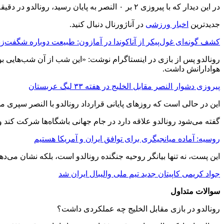
در این دیدار که با پیروزی ۲ بر ۰ النصر به پایان رسید، رونالدو در دقیقه ۶۵ یک پنالتی را از دست داد، اما در دقیقه ۹۷ موفق شد با یک ضربه پنالتی دیگر، گل دوم تیمش را به ثمر برساند.
جدیدترین
اخبار ورزشی
در آناژورنال دنبال کنید.
کشف گونه‌ای غول‌پیکر از آناکوندا در آمازون: طبیعت دوباره شگفت‌زد
رونالدو پس از بازی در اینستاگرام نوشت: «این شب از آن شب‌هایی بود
هوادارانش داشت.
پیروزی دشوار النصر مقابل الخلیج در هفته ۳۳ لیگ عربستان
این در حالی است که روزهای پایانی قرارداد رونالدو با النصر سپری 
گفته می‌شود رونالدو علاقه دارد در جام جهانی باشگاه‌ها شرکت کند 
روسیه: آماده میانجیگری برای توافق ایران و آمریکا هستیم
این پست، نه تنها بیانگر روحیه جنگنده رونالدو است، بلکه نشان می‌د
جواد کریمی کاپیتان جدید تیم ملی والیبال ایران شد
سوالات متداول
رونالدو در بازی مقابل الخلیج چه عملکردی داشت؟