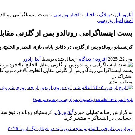
آناژورنال
>
وبلاگ
>
اخبار
>
اخبار ورزشی
>
پست اینستاگرامی رونالدو
اخبار
اخبار ورزشی
پست اینستاگرامی رونالدو پس از گلزنی مقابل
کریستیانو رونالدو پس از گلزنی در دقایق پایانی بازی النصر و الخلی
می 22, 2025
افزودن دیدگاه
ارسال شده توسط
آیدا رادور
پست اینستاگرامی رونالدو پس از گلزنی مقابل الخلیج: بالاخره توپ گ
اشتراک در
مطلب بعدی
تاریخ اربعین ۱۴۰۵ اعلام شد | پیاده‌روی اربعین از چه روزی شروع می‌ شود؟
به گزارش رسانه تحلیلی خبری
آناژورنال
، کریستیانو رونالدو، فوق‌س
احساسی در اینستاگرام منتشر کرد.
رویارویی تاریخی تاتنهام و منچستریونایتد در فینال لیگ اروپا ۲۰۲۵