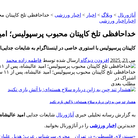
آناژورنال
>
وبلاگ
>
اخبار
>
اخبار ورزشی
>
خداحافظی تلخ کاپیتان محبو
اخبار
اخبار ورزشی
خداحافظی تلخ کاپیتان محبوب پرسپولیس؛ امید عالی
کاپیتان پرسپولیس با استوری خاصی در اینستاگرام به شایعات جدایی‌اش پاسخ داد. آیا پس از ۱۱ سال حضور در پرسپولی
می 23, 2025
افزودن دیدگاه
ارسال شده توسط
فاطمه زاده محمد
خداحافظی تلخ کاپیتان محبوب پرسپولیس؛ امید عالیشاه، پس از ۱۱ سال!
اشتراک در
مطلب بعدی
هشدار تند چین به ژاپن درباره سلاح هسته‌ای: با آتش بازی نکنید
به گزارش رسانه تحلیلی خبری
آناژورنال
شایعات جدایی
امید عالیشاه
جدیدترین
اخبار ورزشی
را در آناژورنال بخوانید.
«سیندرلای فلسطین» در تهران _ مجری سرشناس عرب؛ هدیل علیان، ب