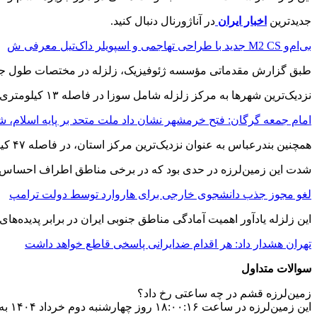
جدیدترین
اخبار ایران
در آناژورنال دنبال کنید.
بی‌ام‌و M2 CS جدید با طراحی تهاجمی و اسپویلر داک‌تیل معرفی ش
طبق گزارش مقدماتی مؤسسه ژئوفیزیک، زلزله در مختصات طول جغرافیایی ۵۵.۹۷ و عرض جغرافیایی ۲۶.۸۷ و در عمق ۱۴ کیلومتری ز
نزدیک‌ترین شهرها به مرکز زلزله شامل سوزا در فاصله ۱۳ کیلومتری، درگهان با ۱۵ کیلومتر فاصله و لافت در ۲۰ کیلومتری مرکز لرزه هستند.
امام جمعه گرگان: فتح خرمشهر نشان داد ملت متحد بر پایه اسلام، 
همچنین بندرعباس به عنوان نزدیک‌ترین مرکز استان، در فاصله ۴۷ کیلومتری این زلزله قرار دارد.
شدت این زمین‌لرزه در حدی بود که در برخی مناطق اطراف احساس شد
لغو مجوز جذب دانشجوی خارجی برای هاروارد توسط دولت ترامپ
این زلزله یادآور اهمیت آمادگی مناطق جنوبی ایران در برابر پدیده
تهران هشدار داد: هر اقدام ضدایرانی پاسخی قاطع خواهد داشت
سوالات متداول
زمین‌لرزه قشم در چه ساعتی رخ داد؟
این زمین‌لرزه در ساعت ۱۸:۰۰:۱۶ روز چهارشنبه دوم خرداد ۱۴۰۴ به وقت محلی ثبت شد.