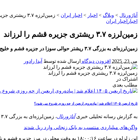
آناژورنال
>
وبلاگ
>
اخبار
>
اخبار ایران
>
زمین‌لرزه ۳.۷ ریشتری جزیره قشم را لرزاند
اخبار
اخبار ایران
زمین‌لرزه ۳.۷ ریشتری جزیره قشم را لرزاند
زمین‌لرزه‌ای به بزرگی ۳.۷ ریشتر حوالی سوزا در جزیره قشم و خلیج فارس به وقوع پیوست. این زلزله در عمق ۱۴ کیلومتری زمین ثبت شده و در شهرهای اطراف نیز احساس شد.
می 23, 2025
افزودن دیدگاه
ارسال شده توسط
آیدا رادور
زمین‌لرزه ۳.۷ ریشتری جزیره قشم را لرزاند
اشتراک در
مطلب بعدی
تاریخ اربعین ۱۴۰۵ اعلام شد | پیاده‌روی اربعین از چه روزی شروع می‌ شود؟
به گزارش رسانه تحلیلی خبری
آناژورنال
، زمین‌لرزه‌ای به بزرگی ۳.۷ ریشتر عصر امروز، دوم خرداد ۱۴۰۴، حوالی جزیره قشم و خلیج فارس را لرزاند.
واگن‌های میلیاردی منتسب به بابک زنجانی وارد ریل شدند
این زلزله در ساعت ۱۸:۰۰:۱۶ به وقت محلی در مرز جزیره قشم و ناحیه جنوبی سواحل ایران ثبت شده است.