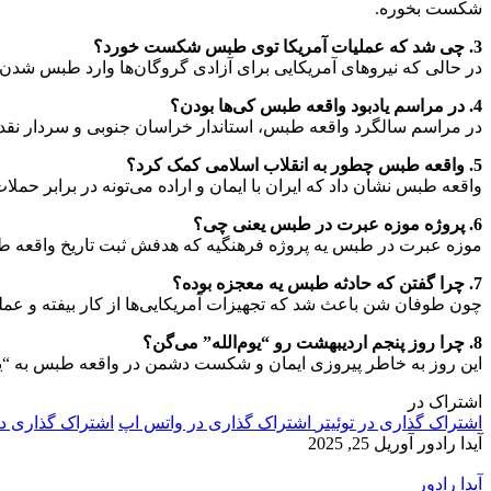
شکست بخوره.
3. چی شد که عملیات آمریکا توی طبس شکست خورد؟
در حالی که نیروهای آمریکایی برای آزادی گروگان‌ها وارد طبس شدن
4. در مراسم یادبود واقعه طبس کی‌ها بودن؟
در مراسم سالگرد واقعه طبس، استاندار خراسان جنوبی و سردار نقد
5. واقعه طبس چطور به انقلاب اسلامی کمک کرد؟
واقعه طبس نشان داد که ایران با ایمان و اراده می‌تونه در برابر حمل
6. پروژه موزه عبرت در طبس یعنی چی؟
موزه عبرت در طبس یه پروژه فرهنگیه که هدفش ثبت تاریخ واقعه طبس 
7. چرا گفتن که حادثه طبس یه معجزه بوده؟
چون طوفان شن باعث شد که تجهیزات آمریکایی‌ها از کار بیفته و عمل
8. چرا روز پنجم اردیبهشت رو “یوم‌الله” می‌گن؟
این روز به خاطر پیروزی ایمان و شکست دشمن در واقعه طبس به “یوم
اشتراک در
اشتراک گذاری در توئیتر
اشتراک گذاری در واتس اپ
اشتراک گذاری د
آیدا رادور
آوریل 25, 2025
آیدا رادور