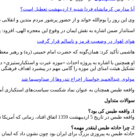
آیا مدارس کرمانشاه فردا شنبه ۶ اردیبهشت تعطیل است؟
وی این روز را یوم‌الله خواند و از حضور پرشور مردم متدین و انقلاب
استاندار ضمن اشاره به نقش ایمان در وقوع این معجزه الهی، افزود
هوای اهواز در وضعیت قرمز و ناسالم قرار گرفت
هاشمی تأکید کرد: همان‌گونه که حضرت امام خمینی (ره) و رهبر معظم ا
او همچنین با اشاره به پروژه احداث «موزه عبرت و استکبارستیزی» در
تشکیل هیئت امنای این موزه را گامی مهم در پیشبرد اهداف فرهنگی
مولوی عبدالحمید خواستار اخراج تندروها از صداوسیما شد
واقعه طبس همچنان به عنوان نماد شکست سیاست‌های استکباری آمریکا 
سوالات متداول
1. واقعه طبس کی بود؟
واقعه طبس در تاریخ 5 اردیبهشت 1359 اتفاق افتاد، زمانی که آمریکا تصمیم گرفت گروگان‌های خود رو از ایران آزاد کنه، اما عملیاتش با شکست مواجه شد چون طوفان شن تجهیزاتشونو خراب کرد.
2. چرا حادثه طبس اینقدر مهمه؟
حادثه طبس یه پیروزی بزرگ برای ایران بود چون نشون داد که ایمان مر