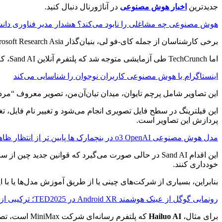
جدیدترین
اخبار هوش مصنوعی
در آناژورنال دنبال کنید.
هوش مصنوعی چه مشاغلی را نابود می‌کند؟ هشدار مدیر فناوری دان
برخی کارشناسان از جمله کای-فو لی، بنیان‌گذار Microsoft Research Asia، آن را تحسین کرده‌اند و Magi-1 را برتر از بسیاری از ابزارهای تجاری موجود دانسته‌اند.
اما TechCrunch طی آزمایشی متوجه شد که پلتفرم آنلاین Sand AI، که امکان اجرای Magi-1 را برای عموم فراهم کرده، اجازه‌ی آپلود برخی تصاویر خاص را نمی‌دهد.
اینستاگرام با هوش مصنوعی کاربران نوجوان را شناسایی می‌کند
این تصاویر شامل پرچم تایوان، میدان تیان‌آن‌من، تصویر معروف “مرد
این فیلترینگ در سطح فایل تصویری انجام می‌شود و تغییر نام فایل، ت
پردازش این تصاویر است.
مدل هوش مصنوعی o3 OpenAI در بنچمارک‌ ها پایین‌ تر از انتظار ظاهر شد _ چرا نتایج واقعی متفاوت است؟
خودداری کنند.
بنابراین، بسیاری از شرکت‌های چینی یا از طریق آموزش مدل‌ها یا با 
رونمایی گوگل از عینک هوشمند Android XR در TED2025؛ ترکیبی از واقعیت افزوده و هوش مصنوعی جمینای!
برای مثال،
Hailuo AI