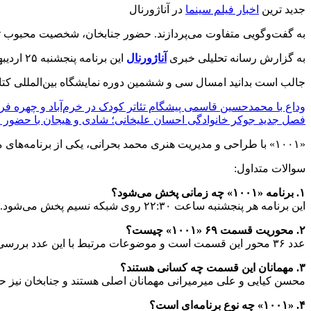
جدید ترین
اخبار فیلم سینما
در آناژورنال
به گفت‌وگویی متفاوت می‌پردازند. حضور جنابخان، شخصیت محبوب تلو
به گزارش رسانه تحلیلی خبری
آناژورنال
این برنامه پنجشنبه ۲۵ اردیبهشت ماه ساعت ۲۲:۳۰ از شبکه نسیم پخش خواهد شد.
جالب است بدانید امسال سی و ششمین دوره نمایشگاه بین‌المللی کتاب
وداع با محمدحسین قاسمی پیشگام تئاتر کودک در خرم‌آباد و چهره ف
فصل جدید جوکر خانوادگی احسان علیخانی؛ شادی و هیجان با حضور 
«۱۰۰۱» با طراحی و مدیریت هنری محمد بحرانی، یکی از برنامه‌های متفاوت در عرصه فرهنگ و هنر است که تلاش می‌کند اعداد را بهانه‌ای برای معرفی موضوعات جذاب و گفتگوهای ناب کند.
سوالات متداول:
۱. برنامه «۱۰۰۱» چه زمانی پخش می‌شود؟
این برنامه هر پنجشنبه ساعت ۲۲:۳۰ روی شبکه نسیم پخش می‌شود.
۲. محوریت قسمت ۶۹ «۱۰۰۱» چیست؟
عدد ۳۶ محور این قسمت است و موضوعات مرتبط با این عدد بررسی می‌شوند.
۳. مهمانان این قسمت چه کسانی هستند؟
محسن کیایی و علی میرمیرانی مهمانان اصلی هستند و جنابخان نیز ح
۴. «۱۰۰۱» چه نوع برنامه‌ای است؟