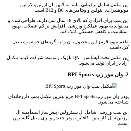
این مکمل شامل ترکیباتی مانند بتاآلانین، ال آرژنین، کراتین
مونوهیدرات، اینولین و ویتامین‌های B6 و B12 است.
این پمپ برای افرادی که بالای 18 سال سن دارند، طراحی شده و
می‌تواند به بهبود عملکرد ورزشی، افزایش تراکم عضلات، بهبود
استقامت و کاهش خستگی کمک کند.
طعم میوه قرمز این محصول، آن را به گزینه‌ای خوشمزه تبدیل
کرده‌است.
این مکمل تحت لیسانس QNT بلژیک و توسط شرکت کیمیا مکمل
آراد در ایران تولید می‌شود.
2. وان مور رپ
BPI Sports
پودر وان مور رپ BPI Sports جزو بهترین مکمل‌ پمپ داروخانه‌ای
شناخته می‌شود.
این پمپ ورزشی شامل ال سیترولین (پیش‌ساز اسیدآمینه ال
آرژنین)، ال کارنیتین، کافئین، پودر چغندر و تری متیل گلیسرین
است.