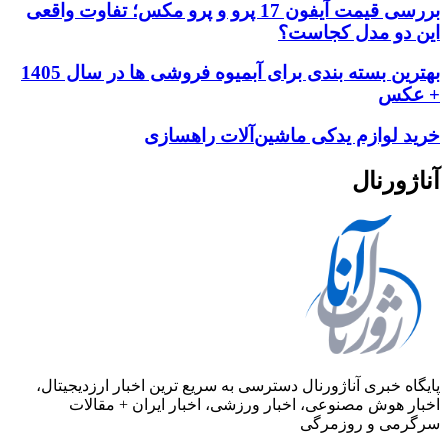
بررسی قیمت آیفون 17 پرو و پرو مکس؛ تفاوت واقعی
این دو مدل کجاست؟
بهترین بسته بندی برای آبمیوه فروشی ها در سال 1405
+ عکس
خرید لوازم یدکی ماشین‌آلات راهسازی
آناژورنال
پایگاه خبری آناژورنال دسترسی به سریع ترین اخبار ارزدیجیتال،
اخبار هوش مصنوعی، اخبار ورزشی، اخبار ایران + مقالات
سرگرمی و روزمرگی