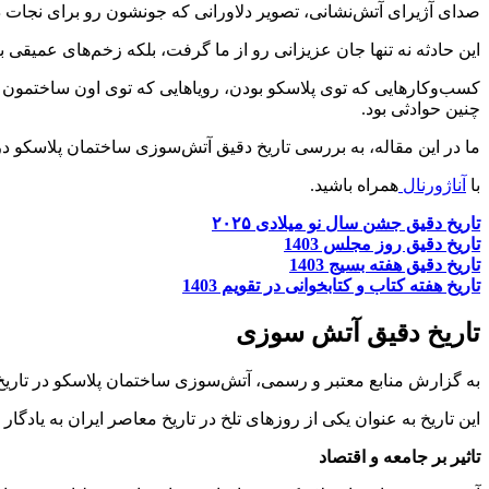
صدای آژیرای آتش‌نشانی، تصویر دلاورانی که جونشون رو برای نجات 
این حادثه نه تنها جان عزیزانی رو از ما گرفت، بلکه زخم‌های عمیقی بر
کسب‌وکارهایی که توی پلاسکو بودن، رویاهایی که توی اون ساختمون شکل
چنین حوادثی بود.
ما در این مقاله، به بررسی تاریخ دقیق آتش‌سوزی ساختمان پلاسکو در سال ۱۴۰۳ می‌پردازیم و اطلاعات جامع و کاربردی را برای شما عزیزان ار
با
آناژورنال
همراه باشید.
تاریخ دقیق جشن سال نو میلادی ۲۰۲۵
تاریخ دقیق روز مجلس 1403
تاریخ دقیق هفته بسیج 1403
تاریخ هفته کتاب و کتابخوانی در تقویم 1403
تاریخ دقیق آتش‌ سوزی
به گزارش منابع معتبر و رسمی، آتش‌سوزی ساختمان پلاسکو در تاری
این تاریخ به عنوان یکی از روزهای تلخ در تاریخ معاصر ایران به یادگار
تاثیر بر جامعه و اقتصاد