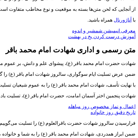
از آنجایی که لحن متن‌ها بسته به موقعیت و نوع مخاطب متفاوت اس
با
آناژورنال
همراه باشید.
معرفی انیمیشن شمشیر و اندوه
آموزش درست کردن یخ در بهشت
متن
رسمی و اداری
شهادت امام محمد باقر
شهادت حضرت امام محمد باقر (ع)، پیشوای علم و دانش، بر عموم مس
ضمن عرض تسلیت ایام سوگواری، سالروز شهادت امام باقر (ع) را گر
با نهایت تأسف، شهادت امام محمد باقر (ع) را به عموم شیعیان تسلی
شهادت پنجمین اختر آسمان امامت، حضرت امام باقر (ع)، تسلیت باد.
اعمال و نماز مخصوص روز مباهله
تاریخ دقیق روز خانواده
فرارسیدن سالروز شهادت حضرت باقرالعلوم (ع) را تسلیت می‌گوییم.
ضمن ابراز همدردی، شهادت امام محمد باقر (ع) را به شما و خانواده 