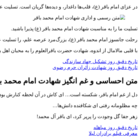
در عزای امام باقر (ع)، قلب‌ها داغدار، و دیده‌ها گریان است. تسلیت 
تسلیت ما را به مناسبت شهادت امام محمد باقر (ع) پذیرا باشید.
رحلت جانسوز امام محمد باقر (ع)، بزرگ‌مرد عرصه علم، را تسلیت 
با قلبی مالامال از اندوه، شهادت حضرت باقرالعلوم را به محبان اهل 
تاریخ دقیق روز تشکیل جهاد سازندگی
تاریخ دقیق روز شهادت زائران حرم رضوی
متن
احساسی و غم‌ انگیز
شهادت امام محمد با
دل از غم امام باقر، شکسته است… ای کاش در آن لحظه کنارش بودی
چه مظلومانه رفتی ای شکافنده دانش‌ها…
زهر جفا گل وجودت را پرپر کرد، ای باقر آل محمد!
تاریخ دقیق روز مباهله
معرفی فیلم برادران لیلا