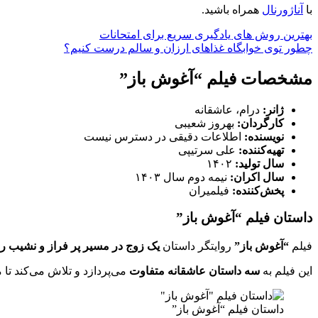
با
آناژورنال
همراه باشید.
بهترین روش‌ های یادگیری سریع برای امتحانات
چطور توی خوابگاه غذاهای ارزان و سالم درست کنیم؟
مشخصات فیلم “آغوش باز”
ژانر:
درام، عاشقانه
کارگردان:
بهروز شعیبی
نویسنده:
اطلاعات دقیقی در دسترس نیست
تهیه‌کننده:
علی سرتیپی
سال تولید:
۱۴۰۲
سال اکران:
نیمه دوم سال ۱۴۰۳
پخش‌کننده:
فیلمیران
داستان فیلم “آغوش باز”
فیلم
“آغوش باز”
روایتگر داستان
یک زوج در مسیر پر فراز و نشیب 
این فیلم به
سه داستان عاشقانه متفاوت
می‌پردازد و تلاش می‌کند تا
داستان فیلم “آغوش باز”