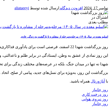
نوامبر 17, 2024
افزودن دیدگاه
ارسال شده توسط
aliataeeyi
اشتراک در
مطلب بعدی
اسلیو معده در سال ۱۴۰۵: مرحله‌به‌مرحله از مشاوره تا بازگشت به زندگی عادی
روز بزرگداشت شهدا 22 اسفند، فرصتی است برای یادآوری فداکاری‌ها و ایثارهای بی‌نظیر کسانی که در راه وطن و دفاع از ارزش‌های انقلاب اسلامی جان خود را فدای ملت کردند.
این روز نمادی از عشق به وطن، ایستادگی در برابر ظلم و ناعدالتی، و
شهدا نه تنها در میدان جنگ، بلکه در عرصه‌های مختلف زندگی برای ت
بزرگداشت این روز، به‌ویژه برای نسل‌های جدید، پیامی از صلح، اتحاد
با
آناژورنال
همراه باشید.
روز جانباز
روز درخت کاری
روز نیروی هوایی
روز جانباز