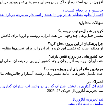
افزون بر آن، استفاده از خاک ایران به‌جای مسیرهای تحریم‌پذیر دریای
جانشین وزیر دفاع کیست؟
احتمال تداوم تعطیلی‌ ها در تهران؛ هشدار استاندار به مردم درباره تع
سؤالات متداول:
کریدور شمال–جنوب چیست؟
مسیر حمل‌ونقل چندوجهی بین هند، ایران، روسیه و اروپا برای کاهش 
چرا پزشکیان از این پروژه دفاع کرد؟
او معتقد است که تکمیل این کریدور ایران را در برابر تحریم‌ها مقاوم م
چه کشورهایی در پروژه نقش دارند؟
هند، ایران، روسیه، آذربایجان و چند کشور اروپایی از ذینفعان اصلی ای
مهم‌ترین مانع اجرای این پروژه چیست؟
عدم تکمیل بخش‌هایی مانند مسیر ریلی رشت–آستارا و چالش‌های مالی 
اشتراک در
اشتراک گذاری در توئیتر
اشتراک گذاری در واتس اپ
اشتراک گذاری د
تیم تحریریه آناژورنال
جولای 27, 2025
تیم تحریریه آناژورنال
نمایش نوشته های بیشتر