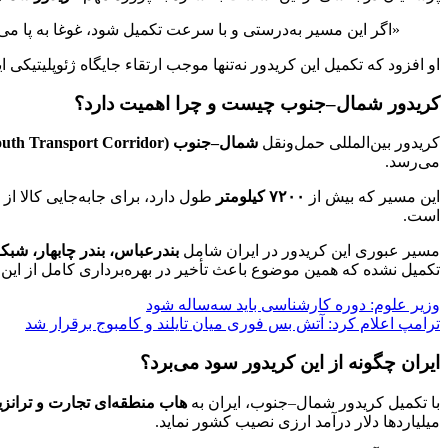
«اگر این مسیر به‌درستی و با سرعت تکمیل شود، غوغا به پا می‌ش
او افزود که تکمیل این کریدور نه‌تنها موجب ارتقاء جایگاه ژئوپلیتیکی
کریدور شمال–جنوب چیست و چرا اهمیت دارد؟
کریدور بین‌المللی حمل‌ونقل
شمال–جنوب (International North–South Transport Corridor)
می‌رسد.
این مسیر که بیش از
۷۲۰۰ کیلومتر
طول دارد، برای جابه‌جایی کالا 
است.
مسیر عبوری این کریدور در ایران شامل
بندرعباس، بندر چابهار، شبکه
تکمیل نشده که همین موضوع باعث تأخیر در بهره‌برداری کامل از این
وزیر علوم: دوره کارشناسی باید سه‌ساله شود
ترامپ اعلام کرد: آتش‌ بس فوری میان تایلند و کامبوج برقرار شد
ایران چگونه از این کریدور سود می‌برد؟
با تکمیل کریدور شمال–جنوب، ایران به
هاب منطقه‌ای تجارت و ترانزی
میلیاردها دلار درآمد ارزی نصیب کشور نماید.